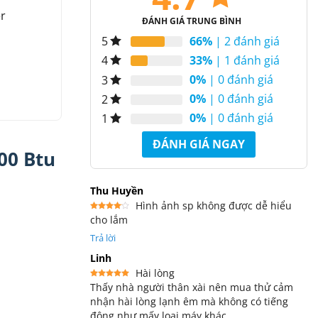
er
ĐÁNH GIÁ TRUNG BÌNH
66%
| 2 đánh giá
5
33%
| 1 đánh giá
4
0%
| 0 đánh giá
3
0%
| 0 đánh giá
2
0%
| 0 đánh giá
1
ĐÁNH GIÁ NGAY
00 Btu
Thu Huyền
Hình ảnh sp không được dễ hiểu
cho lắm
Được
xếp
hạng
4
Trả lời
5 sao
Linh
Hài lòng
Thấy nhà người thân xài nên mua thử cảm
Được xếp
hạng
5
5
nhận hài lòng lạnh êm mà không có tiếng
sao
động như mấy loai máy khác