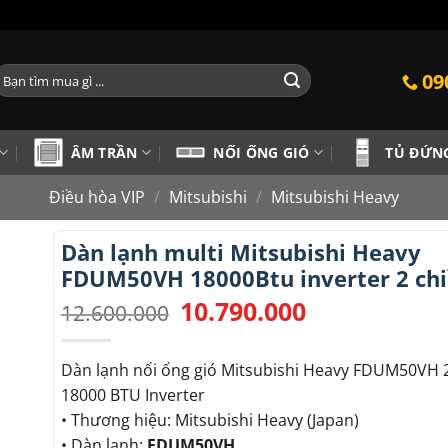
ìm
09
iếm:
ÂM TRẦN
NỐI ỐNG GIÓ
TỦ ĐỨN
Điều hòa VIP
/
Mitsubishi
/
Mitsubishi Heavy
Dàn lạnh multi Mitsubishi Heavy
FDUM50VH 18000Btu inverter 2 ch
10.790.000
Giá
Giá
12.600.000
gốc
hiện
là:
tại
12.600.000.
là:
Dàn lạnh nối ống gió Mitsubishi Heavy FDUM50VH 
10.790.000.
18000 BTU Inverter
• Thương hiệu: Mitsubishi Heavy (Japan)
• Dàn lạnh:
FDUM50VH