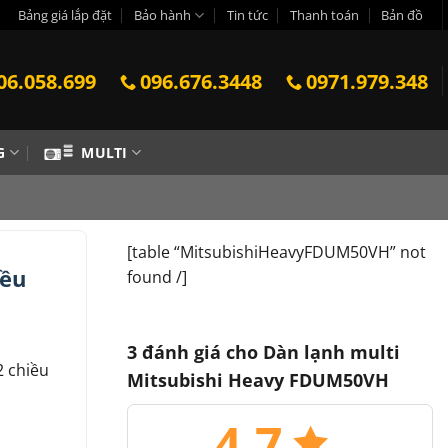
Bảng giá lắp đặt
Bảo hành
Tin tức
Thanh toán
Bản đồ
06.058.699
096.676.3448
0971.979.348
G
MULTI
[table “MitsubishiHeavyFDUM50VH” not
iều
found /]
3 đánh giá cho
Dàn lạnh multi
2 chiều
Mitsubishi Heavy FDUM50VH
4.7