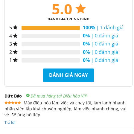
5.0
ĐÁNH GIÁ TRUNG BÌNH
100%
| 1 đánh giá
5
0%
| 0 đánh giá
4
0%
| 0 đánh giá
3
0%
| 0 đánh giá
2
0%
| 0 đánh giá
1
ĐÁNH GIÁ NGAY
Đức Bảo
Đã mua hàng tại Điều hòa VIP
Máy điều hòa làm việc và chạy tốt, làm lạnh nhanh,
nhân viên lắp khá chuyên nghiệp, làm việc nhanh chóng, vui
Được xếp
hạng
5
5
vẻ. Sẽ ủng hộ tiếp
sao
Trả lời