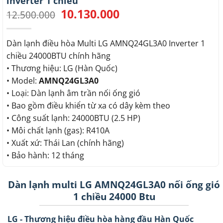
inverter 1 chiều
10.130.000
Giá
Giá
12.500.000
gốc
hiện
là:
tại
12.500.000.
là:
Dàn lạnh điều hòa Multi LG AMNQ24GL3A0 Inverter 1
10.130.000.
chiều 24000BTU chính hãng
• Thương hiệu: LG (Hàn Quốc)
• Model:
AMNQ24GL3A0
• Loại: Dàn lạnh âm trần nối ống gió
• Bao gồm điều khiển từ xa có dây kèm theo
• Công suất lạnh: 24000BTU (2.5 HP)
• Môi chất lạnh (gas): R410A
• Xuất xứ: Thái Lan (chính hãng)
• Bảo hành: 12 tháng
Dàn lạnh multi LG AMNQ24GL3A0 nối ống gió
1 chiều 24000 Btu
LG - Thương hiệu điều hòa hàng đầu Hàn Quốc