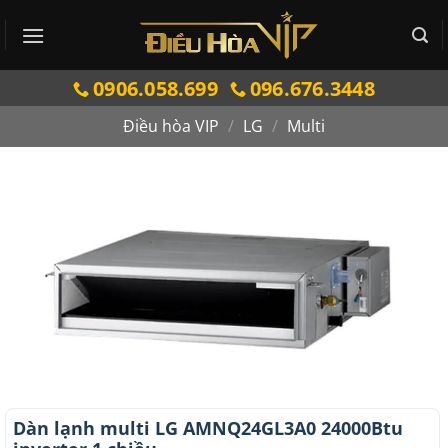
Bỏ
qua
nội
0906.058.699
096.676.3448
dung
Điều hòa VIP
/
LG
/
Multi
Dàn lạnh multi LG AMNQ24GL3A0 24000Btu