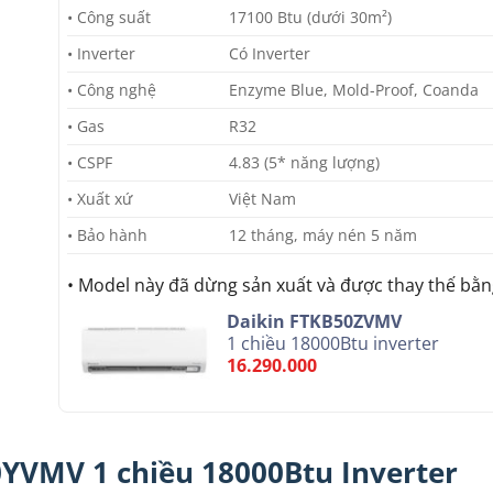
• Công suất
17100 Btu (dưới 30m²)
• Inverter
Có Inverter
• Công nghệ
Enzyme Blue, Mold-Proof, Coanda
• Gas
R32
• CSPF
4.83 (5* năng lượng)
• Xuất xứ
Việt Nam
• Bảo hành
12 tháng, máy nén 5 năm
• Model này đã dừng sản xuất và được thay thế bằn
Daikin FTKB50ZVMV
1 chiều 18000Btu inverter
16.290.000
0YVMV 1 chiều 18000Btu Inverter