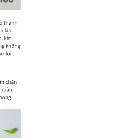
rở thành
aikin
, kết
ong không
comfort
găn chặn
V hoàn
 mong