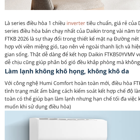
Là series điều hòa 1 chiều
inverter
tiêu chuẩn, giá rẻ của
series điều hòa bán chạy nhất của Daikin trong vài năm t
FTKB 2026 là sự thay đổi trong thiết kế mặt nạ Đường né
hợp với viền miệng gió, tạo nên vẻ ngoài thanh lịch và hi
gian sống. Thật dễ dàng để kết hợp Daikin FTKB50YVMV với
dễ chịu cũng giúp phân bố gió đều khắp phòng mà không 
Làm lạnh không khô họng, không khô da
Với công nghệ Humi Comfort hoàn toàn mới, điều hòa FTKB 
tình trạng mất ẩm bằng cách kiểm soát kết hợp chế độ là
toàn có thể giúp bạn làm lạnh nhưng hạn chế tối đa việc
muốn khi sử dụng điều hòa)