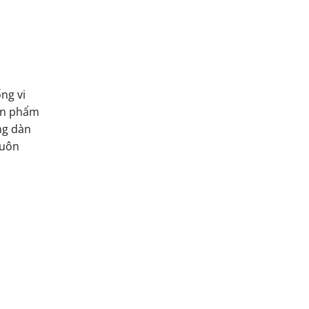
ng vi
ản phẩm
ng dàn
luôn