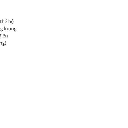
 thế hệ
ng lượng
điện
ng)