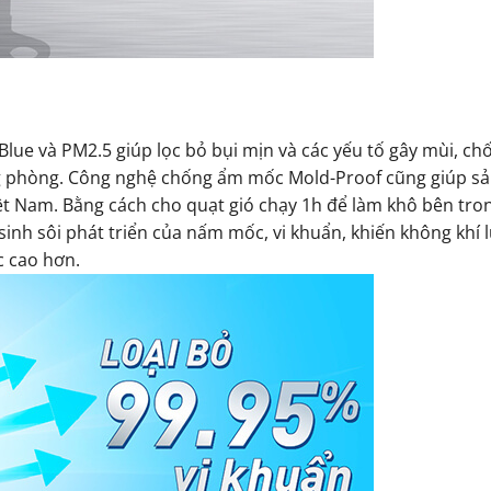
lue và PM2.5 giúp lọc bỏ bụi mịn và các yếu tố gây mùi, chố
ng phòng. Công nghệ chống ẩm mốc Mold-Proof cũng giúp s
ệt Nam. Bằng cách cho quạt gió chạy 1h để làm khô bên tro
 sinh sôi phát triển của nấm mốc, vi khuẩn, khiến không khí 
c cao hơn.