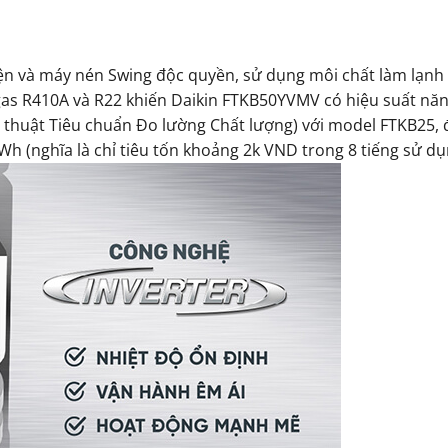
điện và máy nén Swing độc quyền, sử dụng môi chất làm lạnh
i gas R410A và R22 khiến Daikin FTKB50YVMV có hiệu suất nă
 thuật Tiêu chuẩn Đo lường Chất lượng) với model FTKB25, 
kWh (nghĩa là chỉ tiêu tốn khoảng 2k VND trong 8 tiếng sử dụ