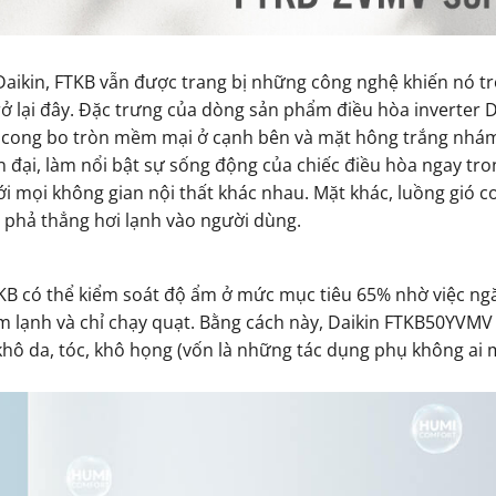
 Daikin, FTKB vẫn được trang bị những công nghệ khiến nó t
rở lại đây. Đặc trưng của dòng sản phẩm điều hòa inverter D
t cong bo tròn mềm mại ở cạnh bên và mặt hông trắng nhám
ện đại, làm nổi bật sự sống động của chiếc điều hòa ngay tr
 mọi không gian nội thất khác nhau. Mặt khác, luồng gió 
phả thẳng hơi lạnh vào người dùng.
có thể kiểm soát độ ẩm ở mức mục tiêu 65% nhờ việc n
m lạnh và chỉ chạy quạt. Bằng cách này, Daikin FTKB50YVM
 khô da, tóc, khô họng (vốn là những tác dụng phụ không ai