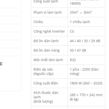
Công suất lạnh
18400)
Phạm vi làm lạnh
25m² → 30m²
Chiều
1 chiều lạnh
Công nghệ Inverter
Có
Độ ồn dàn lạnh
44 / 40 / 35 / 29 dB
Độ ồn dàn nóng
50 / 47 dB
Môi chất làm lạnh
R32
g:
Điện áp vào
1 pha - 220V (Dàn
(Nguồn cấp)
nóng)
Công suất điện
1800 W (360 ~ 2020)
Kích thước dàn
285 × 770 × 242 mm
lạnh
(8 kg)
(khối lượng)