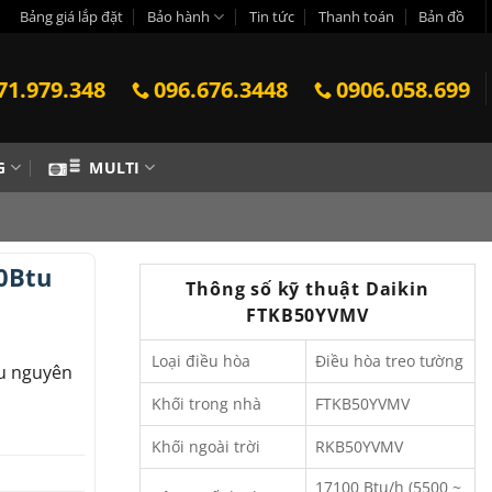
Bảng giá lắp đặt
Bảo hành
Tin tức
Thanh toán
Bản đồ
71.979.348
096.676.3448
0906.058.699
G
MULTI
0Btu
Thông số kỹ thuật Daikin
FTKB50YVMV
Loại điều hòa
Điều hòa treo tường
u nguyên
Khối trong nhà
FTKB50YVMV
Khối ngoài trời
RKB50YVMV
17100 Btu/h (5500 ~