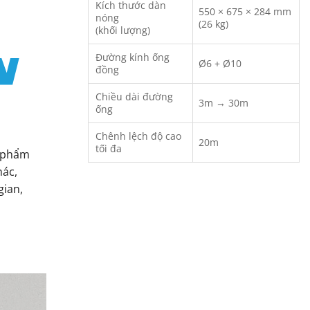
Kích thước dàn
550 × 675 × 284 mm
nóng
(26 kg)
(khối lượng)
Đường kính ống
Ø6 + Ø10
đồng
Chiều dài đường
3m → 30m
ống
Chênh lệch độ cao
20m
tối đa
n phẩm
hác,
gian,