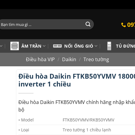
ìm
09
iếm:
ÂM TRẦN
NỐI ỐNG GIÓ
TỦ ĐỨN
Điều hòa VIP
/
Daikin
/
Treo tường
Điều hòa Daikin FTKB50YVMV 1800
inverter 1 chiều
Điều hòa Daikin FTKB50YVMV chính hãng nhập khẩ
bộ
• Model
FTKB50YVMV/RKB50YVMV
• Loại
Treo tường 1 chiều lạnh