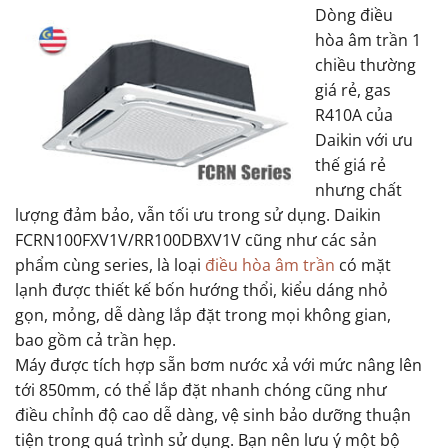
Dòng điều
hòa âm trần 1
chiều thường
giá rẻ, gas
R410A của
Daikin với ưu
thế giá rẻ
nhưng chất
lượng đảm bảo, vẫn tối ưu trong sử dụng. Daikin
FCRN100FXV1V/RR100DBXV1V cũng như các sản
phẩm cùng series, là loại
điều hòa âm trần
có mặt
lạnh được thiết kế bốn hướng thổi, kiểu dáng nhỏ
gọn, mỏng, dễ dàng lắp đặt trong mọi không gian,
bao gồm cả trần hẹp.
Máy được tích hợp sẵn bơm nước xả với mức nâng lên
tới 850mm, có thể lắp đặt nhanh chóng cũng như
điều chỉnh độ cao dễ dàng, vệ sinh bảo dưỡng thuận
tiện trong quá trình sử dụng. Bạn nên lưu ý một bộ