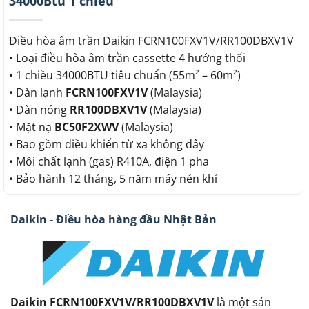
34000Btu 1 chiều
Điều hòa âm trần Daikin FCRN100FXV1V/RR100DBXV1V
• Loại điều hòa âm trần cassette 4 hướng thổi
• 1 chiều 34000BTU tiêu chuẩn (55m² – 60m²)
• Dàn lạnh
FCRN100FXV1V
(Malaysia)
• Dàn nóng
RR100DBXV1V
(Malaysia)
• Mặt nạ
BC50F2XWV
(Malaysia)
• Bao gồm điều khiển từ xa không dây
• Môi chất lạnh (gas) R410A, điện 1 pha
• Bảo hành 12 tháng, 5 năm máy nén khí
Daikin - Điều hòa hàng đầu Nhật Bản
Daikin FCRN100FXV1V/RR100DBXV1V
là một sản