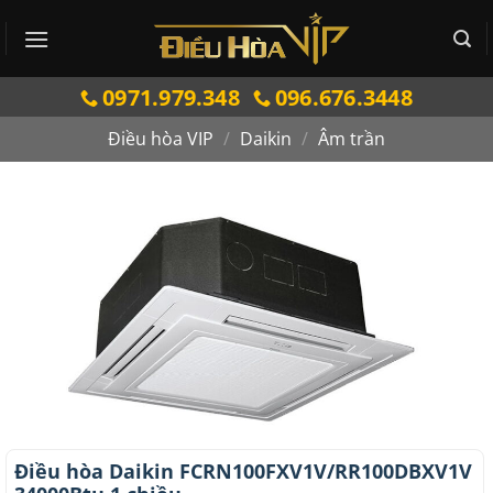
Bỏ
qua
nội
0971.979.348
096.676.3448
dung
Điều hòa VIP
/
Daikin
/
Âm trần
Điều hòa Daikin FCRN100FXV1V/RR100DBXV1V