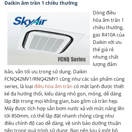
Daikin âm trần 1 chiều thường
Dòng điều
hòa âm trần 1
chiều thường,
gas R410A của
Daikin với ưu
thế giá rẻ
nhưng chất
lượng đảm
bảo, vẫn tối ưu trong sử dụng. Daikin
FCNQ42MV1/RNQ42MY1 cũng như các sản phẩm cùng
series, là loại
điều hòa âm trần
có mặt lạnh được thiết
kế đa hướng thổi, kiểu dáng nhỏ gọn, mỏng, dễ dàng
lắp đặt trong mọi không gian, bao gồm cả trần hẹp.
Máy được tích hợp sẵn bơm nước xả với mức nâng lên
tới 850mm, có thể lắp đặt nhanh chóng cũng như
điều chỉnh độ cao dễ dàng, vệ sinh bảo dưỡng thuận
tiện trong quá trình sử dụng. Bạn nên lưu ý một bộ