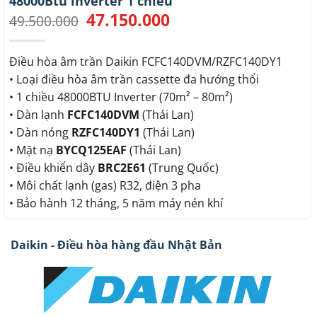
48000Btu inverter 1 chiều
47.150.000
Giá
Giá
49.500.000
gốc
hiện
là:
tại
49.500.000.
là:
Điều hòa âm trần Daikin FCFC140DVM/RZFC140DY1
47.150.000.
• Loại điều hòa âm trần cassette đa hướng thổi
• 1 chiều 48000BTU Inverter (70m² – 80m²)
• Dàn lạnh
FCFC140DVM
(Thái Lan)
• Dàn nóng
RZFC140DY1
(Thái Lan)
• Mặt nạ
BYCQ125EAF
(Thái Lan)
• Điều khiển dây
BRC2E61
(Trung Quốc)
• Môi chất lạnh (gas) R32, điện 3 pha
• Bảo hành 12 tháng, 5 năm máy nén khí
Daikin - Điều hòa hàng đầu Nhật Bản