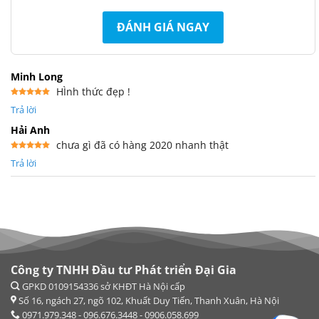
ĐÁNH GIÁ NGAY
Minh Long
HÌnh thức đẹp !
Được xếp
Trả lời
hạng
5
5
sao
Hải Anh
chưa gì đã có hàng 2020 nhanh thật
Được xếp
Trả lời
hạng
5
5
sao
Công ty TNHH Đầu tư Phát triển Đại Gia