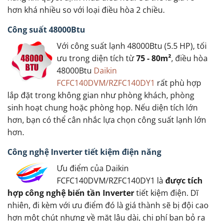
hơn khá nhiều so với loại điều hòa 2 chiều.
Công suất 48000Btu
Với công suất lạnh 48000Btu (5.5 HP), tối
ưu trong diện tích từ
75 - 80m²
, điều hòa
48000Btu
Daikin
FCFC140DVM/RZFC140DY1
rất phù hợp
lắp đặt trong không gian như phòng khách, phòng
sinh hoạt chung hoặc phòng họp. Nếu diện tích lớn
hơn, bạn có thể cân nhắc lựa chọn công suất lạnh lớn
hơn.
Công nghệ Inverter tiết kiệm điện năng
Ưu điểm của Daikin
FCFC140DVM/RZFC140DY1 là
được tích
hợp công nghệ biến tần Inverter
tiết kiệm điện. Dĩ
nhiên, đi kèm với ưu điểm đó là giá thành sẽ bị đội cao
hơn một chút nhưng về mặt lâu dài, chi phí bạn bỏ ra