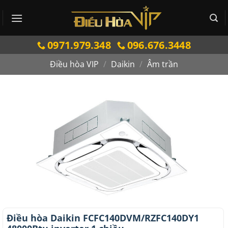
Bỏ
qua
nội
0971.979.348
096.676.3448
dung
Điều hòa VIP
/
Daikin
/
Âm trần
Điều hòa Daikin FCFC140DVM/RZFC140DY1