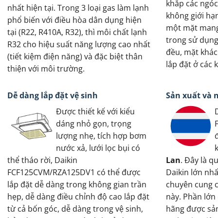
khắp các ngóc
nhất hiện tại. Trong 3 loại gas làm lạnh
không giới hạ
phổ biến với điều hòa dân dụng hiện
một mặt mang 
tại (R22, R410A, R32), thì môi chất lạnh
trong sử dụng
R32 cho hiệu suất năng lượng cao nhất
đều, mặt khác 
(tiết kiệm điện năng) và đặc biệt thân
lắp đặt ở các
thiện với môi trường.
Dễ dàng lắp đặt vệ sinh
Sản xuất và 
Được thiết kế với kiểu
dáng nhỏ gọn, trọng
lượng nhẹ, tích hợp bơm
nước xả, lưới lọc bụi có
thể tháo rời, Daikin
Lan
. Đây là q
FCF125CVM/RZA125DV1 có thể được
Daikin lớn nh
lắp đặt dễ dàng trong không gian trần
chuyên cung c
hẹp, dễ dàng điều chỉnh độ cao lắp đặt
này. Phần lớn
từ cả bốn góc, dễ dàng trong vệ sinh,
hãng được sản 