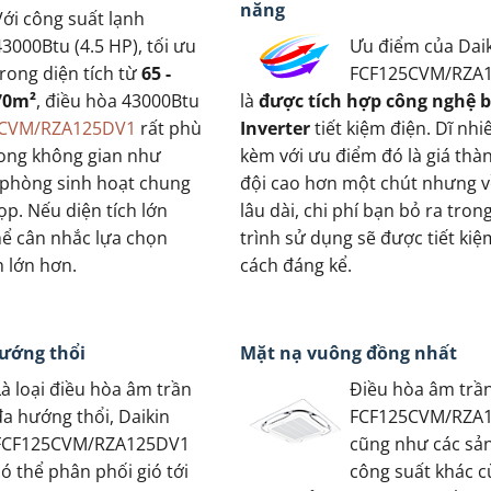
năng
Với công suất lạnh
43000Btu (4.5 HP), tối ưu
Ưu điểm của Dai
trong diện tích từ
65 -
FCF125CVM/RZA
70m²
, điều hòa 43000Btu
là
được tích hợp công nghệ b
5CVM/RZA125DV1
rất phù
Inverter
tiết kiệm điện. Dĩ nhiê
rong không gian như
kèm với ưu điểm đó là giá thàn
 phòng sinh hoạt chung
đội cao hơn một chút nhưng 
p. Nếu diện tích lớn
lâu dài, chi phí bạn bỏ ra tron
hể cân nhắc lựa chọn
trình sử dụng sẽ được tiết ki
h lớn hơn.
cách đáng kể.
ướng thổi
Mặt nạ vuông đồng nhất
Là loại điều hòa âm trần
Điều hòa âm trần
đa hướng thổi, Daikin
FCF125CVM/RZA
FCF125CVM/RZA125DV1
cũng như các sả
có thể phân phối gió tới
công suất khác 