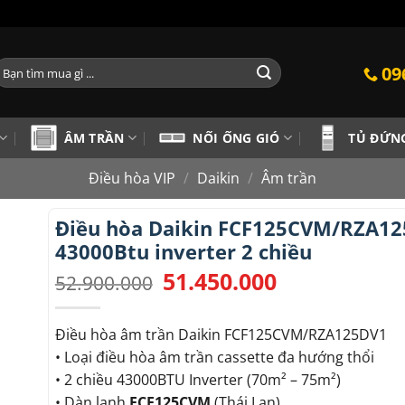
ìm
09
iếm:
ÂM TRẦN
NỐI ỐNG GIÓ
TỦ ĐỨN
Điều hòa VIP
/
Daikin
/
Âm trần
Điều hòa Daikin FCF125CVM/RZA1
43000Btu inverter 2 chiều
51.450.000
Giá
Giá
52.900.000
gốc
hiện
là:
tại
52.900.000.
là:
Điều hòa âm trần Daikin FCF125CVM/RZA125DV1
51.450.000.
• Loại điều hòa âm trần cassette đa hướng thổi
• 2 chiều 43000BTU Inverter (70m² – 75m²)
• Dàn lạnh
FCF125CVM
(Thái Lan)