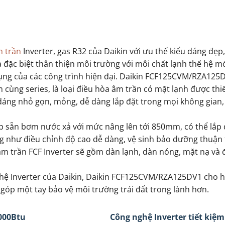
m trần
Inverter, gas R32 của Daikin với ưu thế kiểu dáng đẹp, 
 đặc biệt thân thiện môi trường với môi chất lạnh thế hệ mớ
dụng của các công trình hiện đại. Daikin FCF125CVM/RZA125
cùng series, là loại điều hòa âm trần có mặt lạnh được thiế
 dáng nhỏ gọn, mỏng, dễ dàng lắp đặt trong mọi không gian,
p sẵn bơm nước xả với mức nâng lên tới 850mm, có thể lắp 
 như điều chỉnh độ cao dễ dàng, vệ sinh bảo dưỡng thuận 
ầm trần FCF Inverter sẽ gồm dàn lạnh, dàn nóng, mặt nạ và 
hệ Inverter của Daikin, Daikin FCF125CVM/RZA125DV1 cho 
góp một tay bảo vệ môi trường trái đất trong lành hơn.
000Btu
Công nghệ Inverter tiết kiệm