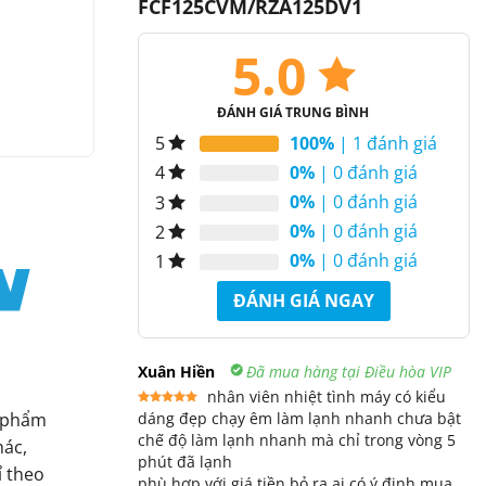
FCF125CVM/RZA125DV1
5.0
ĐÁNH GIÁ TRUNG BÌNH
100%
| 1 đánh giá
5
0%
| 0 đánh giá
4
0%
| 0 đánh giá
3
0%
| 0 đánh giá
2
0%
| 0 đánh giá
1
ĐÁNH GIÁ NGAY
Xuân Hiền
Đã mua hàng tại Điều hòa VIP
nhân viên nhiệt tình máy có kiểu
n phẩm
dáng đẹp chạy êm làm lạnh nhanh chưa bật
Được xếp
hạng
5
5
chế độ làm lạnh nhanh mà chỉ trong vòng 5
sao
hác,
phút đã lạnh
ỉ theo
phù hợp với giá tiền bỏ ra ai có ý định mua