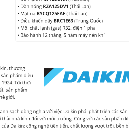
• Dàn nóng
RZA125DV1
(Thái Lan)
• Mặt nạ
BYCQ125EAF
(Thái Lan)
• Điều khiển dây
BRC1E63
(Trung Quốc)
• Môi chất lạnh (gas) R32, điện 1 pha
• Bảo hành 12 tháng, 5 năm máy nén khí
kin, thương
ác sản phẩm điều
 1924. Tới thời
uất, sản phẩm
ế giới.
xanh sạch đồng nghĩa với việc Daikin phải phát triển các sả
í thải nhà kính đối với môi trường. Cùng với các sản phẩm k
 Daikin: công nghệ tiên tiến, chất lượng vượt trội, bền b