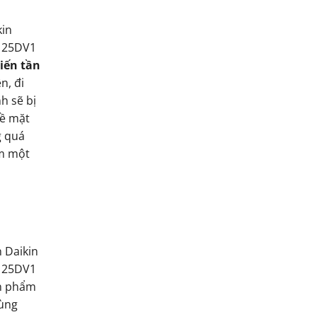
kin
125DV1
iến tần
n, đi
h sẽ bị
về mặt
g quá
ệm một
 Daikin
125DV1
n phẩm
cùng