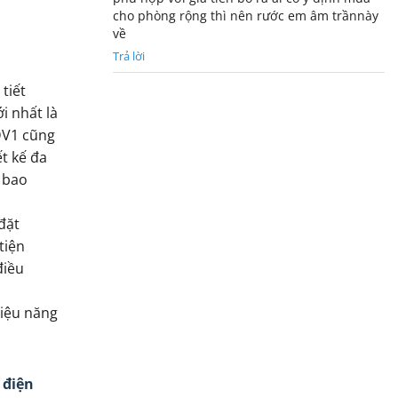
cho phòng rộng thì nên rước em âm trầnnày
về
Trả lời
tiết
i nhất là
DV1 cũng
t kế đa
 bao
đặt
tiện
điều
hiệu năng
 điện