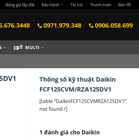
Bảng giá lắp đặt
Bảo hành
Tin tức
Thanh toán
Bản đồ
6.676.3448
0971.979.348
0906.058.699
G
MULTI
25DV1
Thông số kỹ thuật Daikin
FCF125CVM/RZA125DV1
[table “DaikinFCF125CVMRZA125DV1”
not found /]
1 đánh giá cho
Daikin