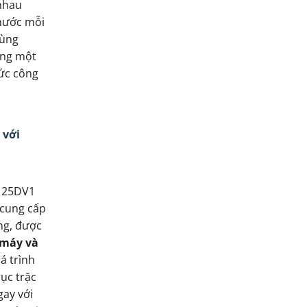
 nhau
thước mỗi
cùng
ùng một
ức công
 với
125DV1
 cung cấp
ng, được
 máy và
á trình
ục trặc
gay với