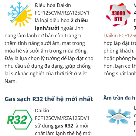
Điều hòa Daikin
FCF125CVM/RZA125DV1
là loại điều hòa
2 chiều
lạnh/sưởi
ngoài tính
năng làm lạnh cơ bản còn trang bị
Daikin FCF12
thêm tính năng sưởi ấm, mát trong
hợp lắp đặt t
mùa hè và sưởi ấm trong mùa đông.
phòng khách,
Đây là lựa chọn lý tưởng để lắp đặt cho
hoặc phòng họ
nhu cầu sử dụng đa dạng, giúp chống
hơn, bạn có t
lại sự khắc nghiệt của thời tiết ở Việt
công suất lạn
Nam.
Âm trần đa h
Gas sạch R32 thế hệ mới nhất
Daikin
FCF125CVM/RZA125DV1
sử dụng
gas R32
là môi
chất làm lạnh thế hệ mới