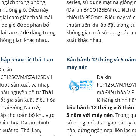
 ngách trong phòng,
series, sử dụng mặt nạ giống
n hướng gió. Điều này
(Daikin BYCQ125EAF) có kích 
lại cảm giác thoải mái
chiều là 950mm. Điều này vô 
 do gió được phân bố
thuận tiện khi lắp đặt trong c
lại tạo sự dễ dàng trong
không gian mà sử dụng các m
 không gian khác nhau.
suất khác nhau.
nhập khẩu từ Thái Lan
Bảo hành 12 tháng và 5 năm
máy nén
Daikin
FCF125CVM/RZA125DV1
Daikin
được sản xuất và nhập
FCF125CVM/RZA
khẩu nguyên bộ từ
Thái
mà Điều hòa VIP
uốc gia sản xuất điều hòa
là hàng chính hã
ất tại Đông Nam Á,
bảo hành 12 tháng với thân
ấp cho toàn bộ khu vực
5 năm với máy nén
. Trong qu
 điều hòa Daikin chính
sử dụng, nếu bạn gặp bất kỳ tr
xuất tại Thái Lan,
nào, đừng ngần ngại liên lạc n