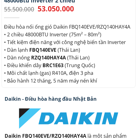
48000Btu inverter 2 chiều
53.050.000
Giá
Giá
55.500.000
gốc
hiện
là:
tại
55.500.000.
là:
Điều hòa nối ống gió Daikin FBQ140EVE/RZQ140HAY4A
53.050.000.
• 2 chiều 48000BTU Inverter (75m² – 80m²)
• Tiết kiệm điện năng với công nghệ biến tần Inverter
• Dàn lạnh
FBQ140EVE
(Thái Lan)
• Dàn nóng
RZQ140HAY4A
(Thái Lan)
• Điều khiển dây
BRC1E63
(Trung Quốc)
• Môi chất lạnh (gas) R410A, điện 3 pha
• Bảo hành 12 tháng, 5 năm máy nén khí
Daikin - Điều hòa hàng đầu Nhật Bản
Daikin FBQ140EVE/RZQ140HAY4A
là một sản phẩm