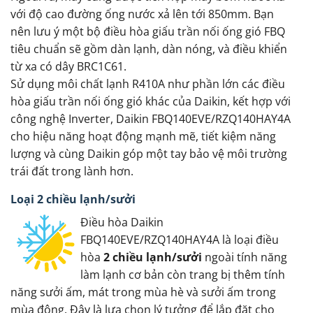
với độ cao đường ống nước xả lên tới 850mm. Bạn
nên lưu ý một bộ điều hòa giấu trần nối ống gió FBQ
tiêu chuẩn sẽ gồm dàn lạnh, dàn nóng, và điều khiển
từ xa có dây BRC1C61.
Sử dụng môi chất lạnh R410A như phần lớn các điều
hòa giấu trần nối ống gió khác của Daikin, kết hợp với
công nghệ Inverter, Daikin FBQ140EVE/RZQ140HAY4A
cho hiệu năng hoạt động mạnh mẽ, tiết kiệm năng
lượng và cùng Daikin góp một tay bảo vệ môi trường
trái đất trong lành hơn.
Loại 2 chiều lạnh/sưởi
Điều hòa Daikin
FBQ140EVE/RZQ140HAY4A là loại điều
hòa
2 chiều lạnh/sưởi
ngoài tính năng
làm lạnh cơ bản còn trang bị thêm tính
năng sưởi ấm, mát trong mùa hè và sưởi ấm trong
mùa đông. Đây là lựa chọn lý tưởng để lắp đặt cho