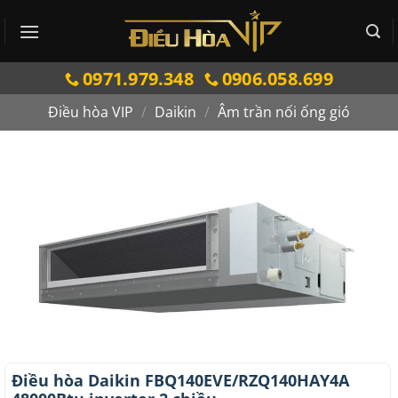
Bỏ
qua
nội
0971.979.348
0906.058.699
dung
Điều hòa VIP
/
Daikin
/
Âm trần nối ống gió
Điều hòa Daikin FBQ140EVE/RZQ140HAY4A