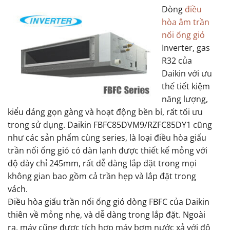
Dòng
điều
hòa âm trần
nối ống gió
Inverter, gas
R32 của
Daikin với ưu
thế tiết kiệm
năng lượng,
kiểu dáng gọn gàng và hoạt động bền bỉ, rất tối ưu
trong sử dụng. Daikin FBFC85DVM9/RZFC85DY1 cũng
như các sản phẩm cùng series, là loại điều hòa giấu
trần nối ống gió có dàn lạnh được thiết kế mỏng với
độ dày chỉ 245mm, rất dễ dàng lắp đặt trong mọi
không gian bao gồm cả trần hẹp và lắp đặt trong
vách.
Điều hòa giấu trần nối ống gió dòng FBFC của Daikin
thiên về mỏng nhẹ, và dễ dàng trong lắp đặt. Ngoài
ra, máy cũng được tích hợp máy bơm nước xả với độ