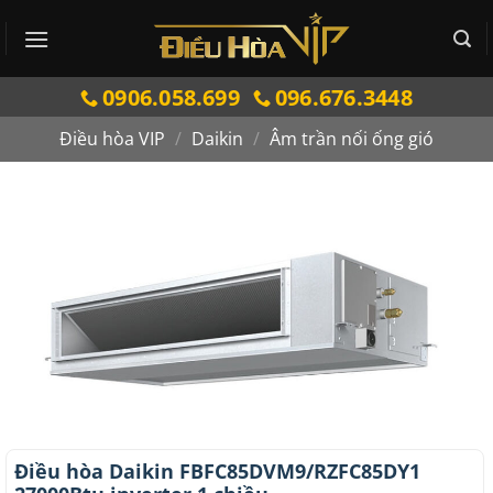
Bỏ
qua
nội
0906.058.699
096.676.3448
dung
Điều hòa VIP
/
Daikin
/
Âm trần nối ống gió
Điều hòa Daikin FBFC85DVM9/RZFC85DY1