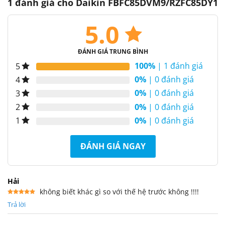
1 đánh giá cho
Daikin FBFC85DVM9/RZFC85DY1
5.0
ĐÁNH GIÁ TRUNG BÌNH
100%
| 1 đánh giá
5
0%
| 0 đánh giá
4
0%
| 0 đánh giá
3
0%
| 0 đánh giá
2
0%
| 0 đánh giá
1
ĐÁNH GIÁ NGAY
Hải
không biết khác gì so với thế hệ trước không !!!!
Được xếp
Trả lời
hạng
5
5
sao