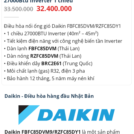
27000Btu inverter 1 chiều
32.400.000
Giá
Giá
33.500.000
gốc
hiện
là:
tại
33.500.000.
là:
Điều hòa nối ống gió Daikin FBFC85DVM/RZFC85DY1
32.400.000.
• 1 chiều 27000BTU Inverter (40m² – 45m²)
• Tiết kiệm điện năng với công nghệ biến tần Inverter
• Dàn lạnh
FBFC85DVM
(Thái Lan)
• Dàn nóng
RZFC85DVM
(Thái Lan)
• Điều khiển dây
BRC2E61
(Trung Quốc)
• Môi chất lạnh (gas) R32, điện 3 pha
• Bảo hành 12 tháng, 5 năm máy nén khí
Daikin - Điều hòa hàng đầu Nhật Bản
Daikin FBFC85DVM9/RZFC85DY1
là một sản phẩm