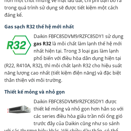
hơn một chút nhưng về mặt lâu dài, chi phí bạn bỏ ra
trong quá trình sử dụng sẽ được tiết kiệm một cách
đáng kể.
Gas sạch R32 thế hệ mới nhất
Daikin FBFC85DVM9/RZFC85DY1 sử dụng
gas R32
là môi chất làm lạnh thế hệ mới
nhất hiện tại. Trong 3 loại gas làm lạnh
phổ biến với điều hòa dân dụng hiện tại
(R22, R410A, R32), thì môi chất lạnh R32 cho hiệu suất
năng lượng cao nhất (tiết kiệm điện năng) và đặc biệt
thân thiện với môi trường.
Thiết kế mỏng và nhỏ gọn
Daikin FBFC85DVM9/RZFC85DY1 được
thiết kế mỏng và nhỏ gọn hơn hẳn so với
các series điều hòa giấu trần nối ống gió
trước đây của Daikin cũng như so sánh
với các thương hiệu khác. Với chiều dày thấp, có thể