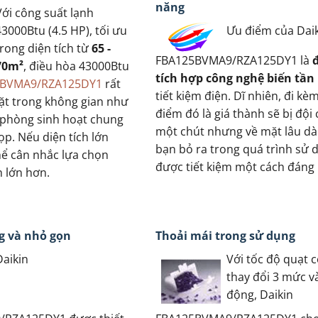
năng
Với công suất lạnh
43000Btu (4.5 HP), tối ưu
Ưu điểm của Dai
trong diện tích từ
65 -
FBA125BVMA9/RZA125DY1 là
70m²
, điều hòa 43000Btu
tích hợp công nghệ biến tần 
25BVMA9/RZA125DY1
rất
tiết kiệm điện. Dĩ nhiên, đi kè
ặt trong không gian như
điểm đó là giá thành sẽ bị đội
 phòng sinh hoạt chung
một chút nhưng về mặt lâu dài,
p. Nếu diện tích lớn
bạn bỏ ra trong quá trình sử 
hể cân nhắc lựa chọn
được tiết kiệm một cách đáng 
h lớn hơn.
g và nhỏ gọn
Thoải mái trong sử dụng
Daikin
Với tốc độ quạt c
thay đổi 3 mức v
động, Daikin