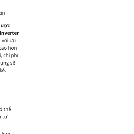
kin
được
Inverter
m với ưu
 cao hơn
 chi phí
dụng sẽ
kể.
ó thể
à tự