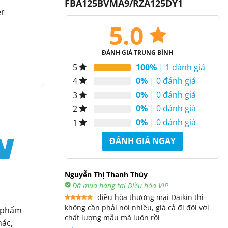
FBA125BVMA9/RZA125DY1
er
5.0
ĐÁNH GIÁ TRUNG BÌNH
100%
| 1 đánh giá
5
0%
| 0 đánh giá
4
0%
| 0 đánh giá
3
0%
| 0 đánh giá
2
0%
| 0 đánh giá
1
ĐÁNH GIÁ NGAY
Nguyễn Thị Thanh Thúy
Đã mua hàng tại Điều hòa VIP
điều hòa thương mại Daikin thì
không cần phải nói nhiều, giá cả đi đôi với
Được xếp
n phẩm
hạng
5
5
chất lượng mẫu mã luôn rồi
sao
hác,