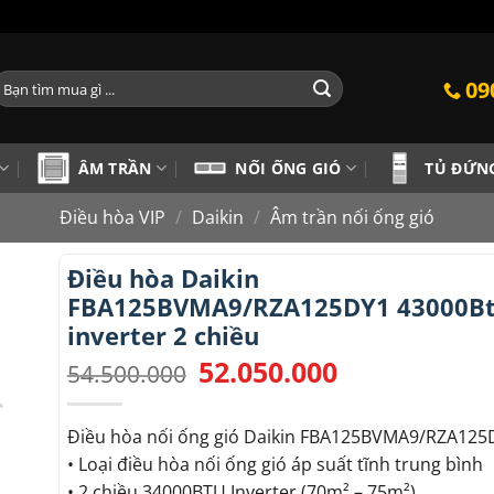
ìm
09
iếm:
ÂM TRẦN
NỐI ỐNG GIÓ
TỦ ĐỨN
Điều hòa VIP
/
Daikin
/
Âm trần nối ống gió
Điều hòa Daikin
FBA125BVMA9/RZA125DY1 43000B
inverter 2 chiều
52.050.000
Giá
Giá
54.500.000
gốc
hiện
là:
tại
54.500.000.
là:
Điều hòa nối ống gió Daikin FBA125BVMA9/RZA125
52.050.000.
• Loại điều hòa nối ống gió áp suất tĩnh trung bình
• 2 chiều 34000BTU Inverter (70m² – 75m²)