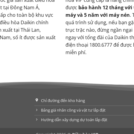
ất tại Đông Nam Á,
được
bảo hành 12 tháng với
ấp cho toàn bộ khu vực
máy và 5 năm với máy nén
.
 điều hòa Daikin chính
quá trình sử dụng, nếu bạn gặ
xuất tại Thái Lan,
trục trặc nào, đừng ngần ngại l
 Nam, số ít được sản xuất
ngay với tổng đài của Daikin t
điện thoại 1800.6777 để được 
miễn phí.
Chỉ đường đến kho hàng
Bảng giá nhân công và vật tư lắp đặt
Hướng dẫn xây dựng dự toán lắp đặt