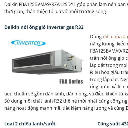
Daikin FBA125BVMA9/RZA125DY1 góp phần làm nên bản sắc c
thời gian, thân thiện tối đa với môi trường sống.
Daikin nối ống gió Inverter gas R32
Dòng
điều hòa âm
năng lượng, kiểu 
FBA125BVMA9/RZA1
trần nối ống gió 
lắp đặt trong mọi
Điều hòa giấu trầ
trong lắp đặt. N
ống nước xả lên t
tiêu chuẩn sẽ gồm dàn lạnh, dàn nóng, và điều khiển từ 
Sử dụng môi chất lạnh R32 thế hệ mới nhất cùng công n
năng hoạt động mạnh mẽ, tiết kiệm năng lượng và cùng Da
Loại 2 chiều lạnh/sưởi
Công suất 43