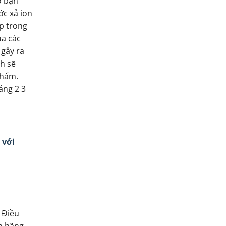
 bạn
ớc xả ion
p trong
ủa các
 gây ra
ch sẽ
phẩm.
ảng 2 3
 với
 Điều
h hãng,