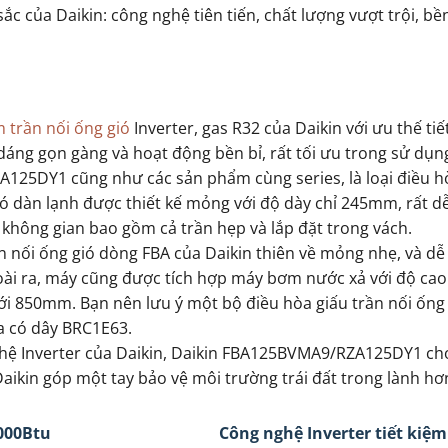
ủa Daikin: công nghệ tiên tiến, chất lượng vượt trội, bền
 trần nối ống gió
Inverter, gas R32 của Daikin với ưu thế tiế
dáng gọn gàng và hoạt động bền bỉ, rất tối ưu trong sử dụng
25DY1 cũng như các sản phẩm cùng series, là loại điều h
có dàn lạnh được thiết kế mỏng với độ dày chỉ 245mm, rất d
 không gian bao gồm cả trần hẹp và lắp đặt trong vách.
n nối ống gió dòng FBA của Daikin thiên về mỏng nhẹ, và d
goài ra, máy cũng được tích hợp máy bơm nước xả với độ ca
ới 850mm. Bạn nên lưu ý một bộ điều hòa giấu trần nối ống
xa có dây BRC1E63.
ghệ Inverter của Daikin, Daikin FBA125BVMA9/RZA125DY1 ch
ikin góp một tay bảo vệ môi trường trái đất trong lành hơ
000Btu
Công nghệ Inverter tiết kiệm