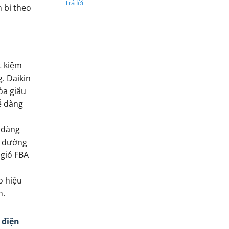
Trả lời
 bỉ theo
t kiệm
. Daikin
òa giấu
ễ dàng
ễ dàng
o đường
 gió FBA
o hiệu
n.
 điện