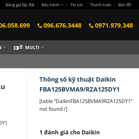
Bảng giá lắp đặt
Bảo hành
Tin tức
Thanh toán
Bản đồ
06.058.699
096.676.3448
0971.979.348
G
MULTI
Thông số kỹ thuật Daikin
tu
FBA125BVMA9/RZA125DY1
[table “DaikinFBA125BVMA9RZA125DY1”
not found /]
DY1
1 đánh giá cho
Daikin