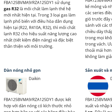
FBA125BVMA9/
FBA125BVMA9/RZA125DY1 sử dụng
kế mỏng và nh
gas R32
là môi chất làm lạnh thế hệ
các series điề
mới nhất hiện tại. Trong 3 loại gas làm
gió trước đây
lạnh phổ biến với điều hòa dân dụng
sánh với các 
hiện tại (R22, R410A, R32), thì môi chất
chiều dày thấp
lạnh R32 cho hiệu suất năng lượng cao
trong mọi khô
nhất (tiết kiệm điện năng) và đặc biệt
trong vách. Ư
thân thiện với môi trường.
thoải mái hơn 
không làm giả
Dàn nóng nhỏ gọn
Sản xuất và 
Daikin
FBA125BVMA9/RZA125DY1 được kết
FBA125BVMA9
hợp với dàn nóng có kích thước nhỏ
xuất và nhập
gọn hơn hẳn so với các hãng điều hòa
Lan
. Đây là q