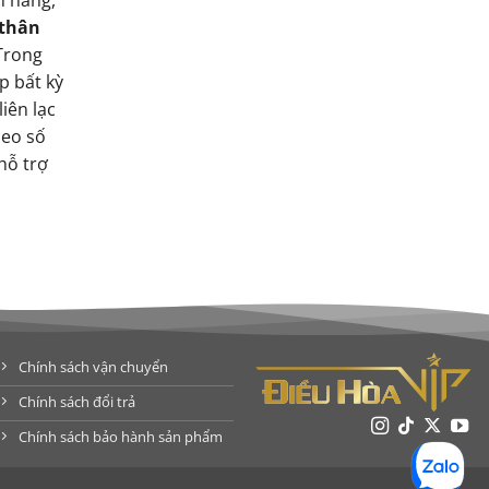
 thân
 Trong
p bất kỳ
iên lạc
heo số
hỗ trợ
Chính sách vận chuyển
Chính sách đổi trả
Chính sách bảo hành sản phẩm