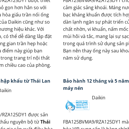
RZA125DY1 được thiết
FBA125BVMA9/RZA125DY1 cho
ỏ gọn hơn hẳn so với
cảm giác sảng khoái. Máng nư
u hòa giấu trần nối ống
bạc kháng khuẩn được tích hợ
 của Daikin cũng như so
dàn lạnh ngăn sự phát triển c
thương hiệu khác. Với
chất nhờn, vi khuẩn, nấm mốc
, có thể dễ dàng lắp đặt
mùi hôi và tắc, mang lại sự sạ
ng gian trần hẹp hoặc
trong quá trình sử dụng sản 
u điểm này giúp bạn
Bạn nên thay ống này sau kho
trong trang trí nội thất
năm sử dụng.
m chiều cao của phòng.
nhập khẩu từ Thái Lan
Bảo hành 12 tháng và 5 năm
máy nén
Daikin
Daikin
/RZA125DY1 được sản
 khẩu nguyên bộ từ
Thái
FBA125BVMA9/RZA125DY1 mà
uốc gia sản xuất điều hòa
hòa VIP cung cấp là hàng chín