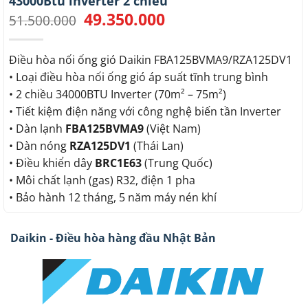
43000Btu inverter 2 chiều
49.350.000
Giá
Giá
51.500.000
gốc
hiện
là:
tại
51.500.000.
là:
Điều hòa nối ống gió Daikin FBA125BVMA9/RZA125DV1
49.350.000.
• Loại điều hòa nối ống gió áp suất tĩnh trung bình
• 2 chiều 34000BTU Inverter (70m² – 75m²)
• Tiết kiệm điện năng với công nghệ biến tần Inverter
• Dàn lạnh
FBA125BVMA9
(Việt Nam)
• Dàn nóng
RZA125DV1
(Thái Lan)
• Điều khiển dây
BRC1E63
(Trung Quốc)
• Môi chất lạnh (gas) R32, điện 1 pha
• Bảo hành 12 tháng, 5 năm máy nén khí
Daikin - Điều hòa hàng đầu Nhật Bản