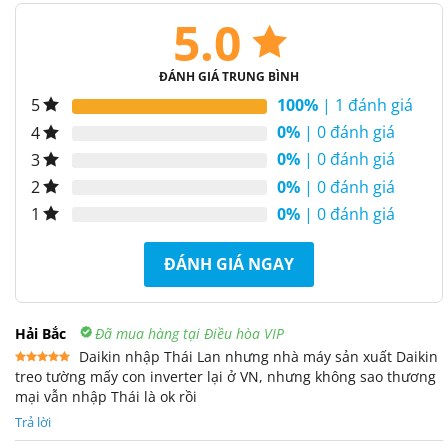
5.0
ĐÁNH GIÁ TRUNG BÌNH
100%
| 1 đánh giá
5
0%
| 0 đánh giá
4
0%
| 0 đánh giá
3
0%
| 0 đánh giá
2
0%
| 0 đánh giá
1
ĐÁNH GIÁ NGAY
Hải Bắc
Đã mua hàng tại Điều hòa VIP
Daikin nhập Thái Lan nhưng nhà máy sản xuất Daikin
treo tường mấy con inverter lại ở VN, nhưng không sao thương
Được xếp
hạng
5
5
mại vẫn nhập Thái là ok rồi
sao
Trả lời