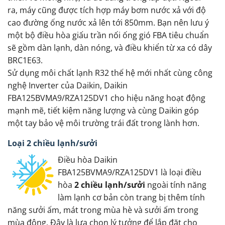
ra, máy cũng được tích hợp máy bơm nước xả với độ
cao đường ống nước xả lên tới 850mm. Bạn nên lưu ý
một bộ điều hòa giấu trần nối ống gió FBA tiêu chuẩn
sẽ gồm dàn lạnh, dàn nóng, và điều khiển từ xa có dây
BRC1E63.
Sử dụng môi chất lạnh R32 thế hệ mới nhất cùng công
nghệ Inverter của Daikin, Daikin
FBA125BVMA9/RZA125DV1 cho hiệu năng hoạt động
mạnh mẽ, tiết kiệm năng lượng và cùng Daikin góp
một tay bảo vệ môi trường trái đất trong lành hơn.
Loại 2 chiều lạnh/sưởi
Điều hòa Daikin
FBA125BVMA9/RZA125DV1 là loại điều
hòa
2 chiều lạnh/sưởi
ngoài tính năng
làm lạnh cơ bản còn trang bị thêm tính
năng sưởi ấm, mát trong mùa hè và sưởi ấm trong
mùa đông. Đây là lựa chọn lý tưởng để lắp đặt cho