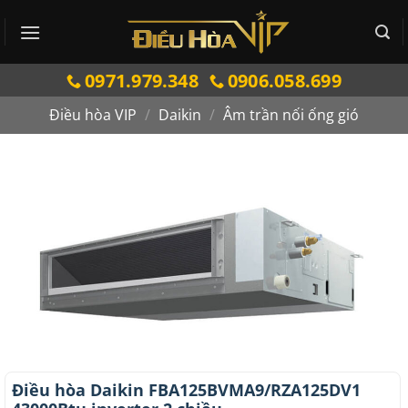
Bỏ
qua
nội
0971.979.348
0906.058.699
dung
Điều hòa VIP
/
Daikin
/
Âm trần nối ống gió
Điều hòa Daikin FBA125BVMA9/RZA125DV1