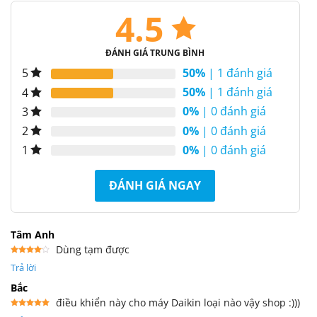
4.5
ĐÁNH GIÁ TRUNG BÌNH
50%
| 1 đánh giá
5
50%
| 1 đánh giá
4
0%
| 0 đánh giá
3
0%
| 0 đánh giá
2
0%
| 0 đánh giá
1
ĐÁNH GIÁ NGAY
Tâm Anh
Dùng tạm được
Được
Trả lời
xếp
hạng
4
5 sao
Bắc
điều khiển này cho máy Daikin loại nào vậy shop :)))
Được xếp