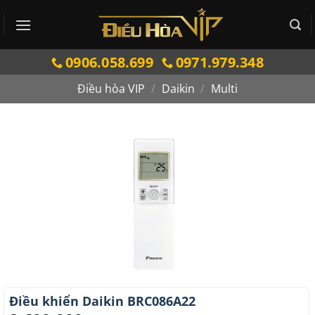
Bỏ
qua
nội
0906.058.699
0971.979.348
dung
Điều hòa VIP
/
Daikin
/
Multi
Điều khiển Daikin BRC086A22