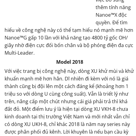
thêm tính năng
Nanoe™X độc
quyền. Để tìm
hiểu về công nghệ này có thể tạm hiểu nó mạnh mẽ hơn
Nanoe™G gấp 10 lần với khả năng tạo 4800 tỷ gốc OH/
giây nhờ điện cực đối bốn chân và bộ phóng điện đa cực
Multi-Leader.
Model 2018
Với việc trang bị công nghệ này, dòng XU khử mùi và khử
khuẩn mạnh mẽ hơn hẳn. Dĩ nhiên đi kèm với nó là giá
thành cũng bị đội lên một cách đáng kể (khoảng hơn 1
triệu so với dòng U cùng công suất). Vẫn là triết lý như
trên, nâng cấp một chút nhưng cái giá phải trả thì khá
đắt đỏ. Một điểm lưu ý là hiện tại dòng XU VKH-8 chưa
kinh doanh tại thị trường Việt Nam và mới nhất vẫn chỉ
có dòng XU UKH-8, chỉ khác 2018 là năm nay series này
được phân phối đủ kênh. Lời khuyên là nếu bạn cầu kỳ