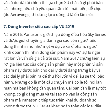
và có dư dả tài chính thì lựa chọn XU chả có gì phải bàn
cãi, nhưng nếu chủ yếu quan tâm tới mát, bền, dễ chịu
(do Aerowings) thì dừng lại ở dòng U là ổn lắm rồi.
7. Dòng Inverter siêu cao cấp VU 2019
Năm 2016, Panasonic giới thiệu dòng điều hòa Sky Series
và được giới chuyên gia đánh giá cao còn người tiêu
dùng thì nhìn nó như một ví dụ về xa xỉ phẩm, người
kinh doanh thì nhìn dòng sản phẩm này với sự lo ngại
rất lớn về vấn đề giá cả trồi sụt. Năm 2017 chứng kiến sự
rơi giá liên tục của dòng sản phẩm này một phần vì sản
phẩm này được bán cho đại lý dưới dạng trưng bày và
các đại lý phải bán ra để thu hồi vốn vì để lâu sẽ trôi bảo
hành. Nhưng đó là một câu chuyện mà có lẽ tôi hơi lan
man mà bạn không cần quan tâm. Cái bạn cần là máy tốt
không, có gì dáng mua và tại sao nó vẫn là dòng sản
phẩm mà Panasonic tiếp tục triển khai dù doanh số
không được tốt. VU Series khác hoàn toàn các loại điều