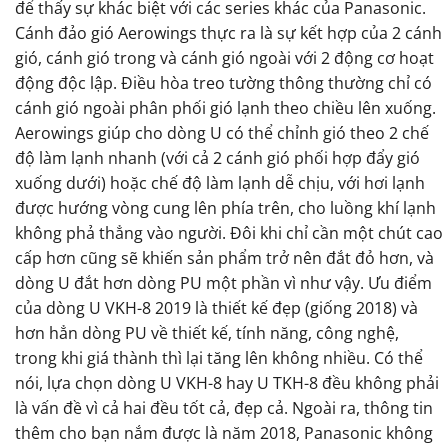
để thấy sự khác biệt với các series khác của Panasonic.
Cánh đảo gió Aerowings thực ra là sự kết hợp của 2 cánh
gió, cánh gió trong và cánh gió ngoài với 2 động cơ hoạt
động độc lập. Điều hòa treo tường thông thường chỉ có
cánh gió ngoài phân phối gió lạnh theo chiều lên xuống.
Aerowings giúp cho dòng U có thể chỉnh gió theo 2 chế
độ làm lạnh nhanh (với cả 2 cánh gió phối hợp đẩy gió
xuống dưới) hoặc chế độ làm lạnh dễ chịu, với hơi lạnh
được hướng vòng cung lên phía trên, cho luồng khí lạnh
không phả thẳng vào người. Đôi khi chỉ cần một chút cao
cấp hơn cũng sẽ khiến sản phẩm trở nên đắt đỏ hơn, và
dòng U đắt hơn dòng PU một phần vì như vậy. Ưu điểm
của dòng U VKH-8 2019 là thiết kế đẹp (giống 2018) và
hơn hẳn dòng PU về thiết kế, tính năng, công nghệ,
trong khi giá thành thì lại tăng lên không nhiều. Có thể
nói, lựa chọn dòng U VKH-8 hay U TKH-8 đều không phải
là vấn đề vì cả hai đều tốt cả, đẹp cả. Ngoài ra, thông tin
thêm cho bạn nắm được là năm 2018, Panasonic không