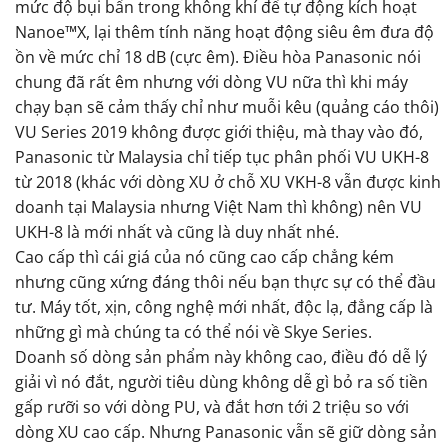
mức độ bụi bẩn trong không khí để tự động kích hoạt
Nanoe™X, lại thêm tính năng hoạt động siêu êm đưa độ
ồn về mức chỉ 18 dB (cực êm). Điều hòa Panasonic nói
chung đã rất êm nhưng với dòng VU nữa thì khi máy
chạy bạn sẽ cảm thấy chỉ như muỗi kêu (quảng cáo thôi)
VU Series 2019 không được giới thiệu, mà thay vào đó,
Panasonic từ Malaysia chỉ tiếp tục phân phối VU UKH-8
từ 2018 (khác với dòng XU ở chỗ XU VKH-8 vẫn được kinh
doanh tại Malaysia nhưng Việt Nam thì không) nên VU
UKH-8 là mới nhất và cũng là duy nhất nhé.
Cao cấp thì cái giá của nó cũng cao cấp chẳng kém
nhưng cũng xứng đáng thôi nếu bạn thực sự có thể đầu
tư. Máy tốt, xịn, công nghệ mới nhất, độc lạ, đẳng cấp là
những gì mà chúng ta có thể nói về Skye Series.
Doanh số dòng sản phẩm này không cao, điều đó dễ lý
giải vì nó đắt, người tiêu dùng không dễ gì bỏ ra số tiền
gấp rưỡi so với dòng PU, và đắt hơn tới 2 triệu so với
dòng XU cao cấp. Nhưng Panasonic vẫn sẽ giữ dòng sản