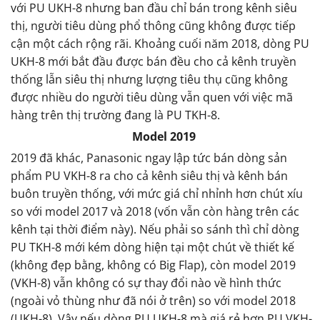
với PU UKH-8 nhưng ban đầu chỉ bán trong kênh siêu
thị, người tiêu dùng phổ thông cũng không được tiếp
cận một cách rộng rãi. Khoảng cuối năm 2018, dòng PU
UKH-8 mới bắt đầu được bán đều cho cả kênh truyền
thống lẫn siêu thị nhưng lượng tiêu thụ cũng không
được nhiều do người tiêu dùng vẫn quen với việc mã
hàng trên thị trường đang là PU TKH-8.
Model 2019
2019 đã khác, Panasonic ngay lập tức bán dòng sản
phẩm PU VKH-8 ra cho cả kênh siêu thị và kênh bán
buôn truyền thống, với mức giá chỉ nhỉnh hơn chút xíu
so với model 2017 và 2018 (vốn vẫn còn hàng trên các
kênh tại thời điểm này). Nếu phải so sánh thì chỉ dòng
PU TKH-8 mới kém dòng hiện tại một chút về thiết kế
(không đẹp bằng, không có Big Flap), còn model 2019
(VKH-8) vẫn không có sự thay đổi nào về hình thức
(ngoài vỏ thùng như đã nói ở trên) so với model 2018
(UKH-8). Vậy nếu dòng PU UKH-8 mà giá rẻ hơn PU VKH-