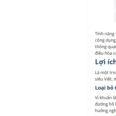
Tính năng 
công dụng 
thống quạt
điều hòa c
Lợi íc
Là một tro
siêu Việt,
Loại bỏ 
Vi khuẩn l
đường hô h
hưởng ngh