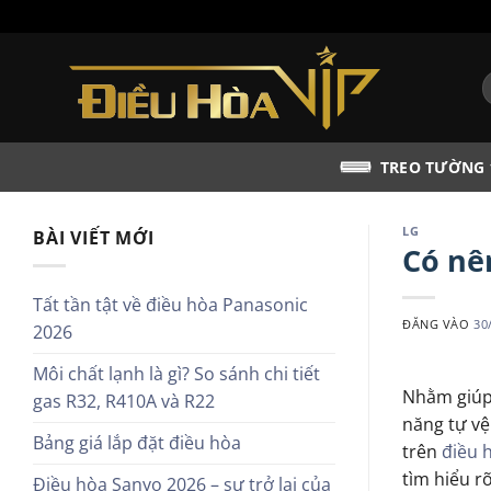
Bỏ
qua
nội
T
dung
k
TREO TƯỜNG
LG
BÀI VIẾT MỚI
Có nê
Tất tần tật về điều hòa Panasonic
ĐĂNG VÀO
30
2026
Môi chất lạnh là gì? So sánh chi tiết
Nhằm giúp 
gas R32, R410A và R22
năng tự vệ
Bảng giá lắp đặt điều hòa
trên
điều 
tìm hiểu r
Điều hòa Sanyo 2026 – sự trở lại của