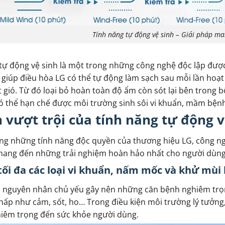
Tính năng tự động vệ sinh – Giải pháp man
tự động vệ sinh là một trong những công nghệ độc lập đượ
giúp điều hòa LG có thể tự động làm sạch sau mỗi lần hoạ
 gió. Từ đó loại bỏ hoàn toàn độ ẩm còn sót lại bên trong 
ó thể hạn chế được môi trường sinh sôi vi khuẩn, mầm bện
h vượt trội của tính năng tự động 
ng những tính năng độc quyền của thương hiệu LG, công ngh
 mang đến những trải nghiệm hoàn hảo nhất cho người dùng
tối đa các loại vi khuẩn, nấm mốc và khử mùi
à nguyên nhân chủ yếu gây nên những căn bệnh nghiêm trọ
ấp như cảm, sốt, ho… Trong điều kiện môi trường lý tưởng, 
iêm trọng đến sức khỏe người dùng.