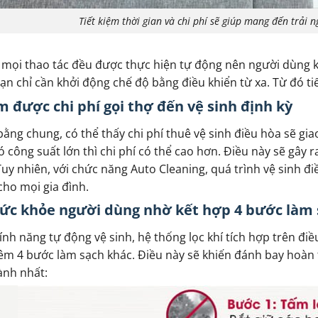
Tiết kiệm thời gian và chi phí sẽ giúp mang đến trải 
 mọi thao tác đều được thực hiện tự động nên người dùng kh
bạn chỉ cần khởi động chế độ bằng điều khiển từ xa. Từ đó tiế
m được chi phí gọi thợ đến vệ sinh định kỳ
ằng chung, có thể thấy chi phí thuê vệ sinh điều hòa sẽ gi
ó công suất lớn thì chi phí có thể cao hơn. Điều này sẽ gâ
Tuy nhiên, với chức năng Auto Cleaning, quá trình vệ sinh đi
cho mọi gia đình.
sức khỏe người dùng nhờ kết hợp 4 bước làm 
ính năng tự động vệ sinh, hệ thống lọc khí tích hợp trên đi
êm 4 bước làm sạch khác. Điều này sẽ khiến đánh bay hoàn 
lành nhất: