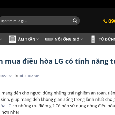
ìm
09
iếm:
ÂM TRẦN
NỐI ỐNG GIÓ
TỦ ĐỨN
n mua điều hòa LG có tính năng t
/08/2022
BỞI
ĐIỀU HÒA VIP
mang đến cho người dùng những trải nghiệm an toàn, tiện l
 sinh, giúp mang đến không gian sống trong lành nhất cho g
hòa LG
có những ưu điểm gì? Có nên sử dụng dòng điều hòa
õ hơn nhé!