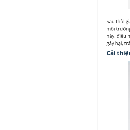
Sau thời g
môi trường
này, điều 
gây hại, tr
Cải thi