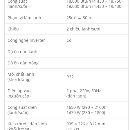
Công suất
18,000 Btu/h (4,430 ~ 18,750)
(lạnh/sưởi)
18,000 Btu/h (4,430 ~ 19,430)
Phạm vi làm lạnh
25m² → 30m²
Chiều
2 chiều lạnh/sưởi
Công nghệ Inverter
Có
Độ ồn dàn lạnh
Độ ồn dàn nóng
Môi chất lạnh
R32
(khối lượng)
Điện áp vào
1 pha, 220V, 50Hz
(nguồn cấp)
(dàn lạnh)
Công suất điện
1650 W (290 ~ 2100)
(lạnh/sưởi)
1470 W (250 ~ 1800)
Kích thước dàn lạnh
905 × 226 × 312 mm
(khối lượng)
(11 kg)