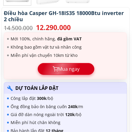
Điều hòa Casper GH-18IS35 18000Btu inverter
2 chiều
12.290.000
Giá
Giá
14.500.000
gốc
hiện
là:
tại
Mới 100%, chính hãng,
đã gồm VAT
14.500.000.
là:
Không bao gồm vật tư và nhân công
12.290.000.
Miễn phí vận chuyển 10km từ kho
Mua ngay
DỰ TOÁN LẮP ĐẶT
Công lắp đặt
300k
/bộ
Ống đồng bảo ôn băng cuốn
240k
/m
Giá đỡ dàn nóng ngoài trời
120k
/bộ
Miễn phí hút chân không
Bảo hành lắp đặt
12 tháng