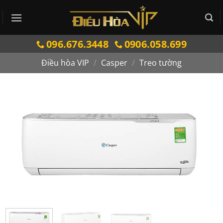
Bỏ
qua
nội
096.676.3448
0906.058.699
dung
Điều hòa VIP
/
Casper
/
Treo tường