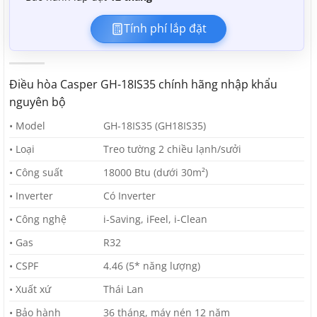
Tính phí lắp đặt
Điều hòa Casper GH-18IS35 chính hãng nhập khẩu
nguyên bộ
• Model
GH-18IS35 (GH18IS35)
• Loại
Treo tường 2 chiều lạnh/sưởi
• Công suất
18000 Btu (dưới 30m²)
• Inverter
Có Inverter
• Công nghệ
i-Saving, iFeel, i-Clean
• Gas
R32
• CSPF
4.46 (5* năng lượng)
• Xuất xứ
Thái Lan
• Bảo hành
36 tháng, máy nén 12 năm