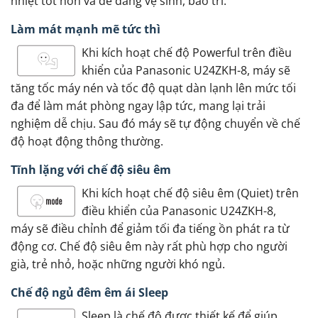
nhiệt tốt hơn và dễ dàng vệ sinh, bảo trì.
Làm mát mạnh mẽ tức thì
Khi kích hoạt chế độ Powerful trên điều
khiển của Panasonic U24ZKH-8, máy sẽ
tăng tốc máy nén và tốc độ quạt dàn lạnh lên mức tối
đa để làm mát phòng ngay lập tức, mang lại trải
nghiệm dễ chịu. Sau đó máy sẽ tự động chuyển về chế
độ hoạt động thông thường.
Tĩnh lặng với chế độ siêu êm
Khi kích hoạt chế độ siêu êm (Quiet) trên
điều khiển của Panasonic U24ZKH-8,
máy sẽ điều chỉnh để giảm tối đa tiếng ồn phát ra từ
động cơ. Chế độ siêu êm này rất phù hợp cho người
già, trẻ nhỏ, hoặc những người khó ngủ.
Chế độ ngủ đêm êm ái Sleep
Sleep là chế độ được thiết kế để giúp