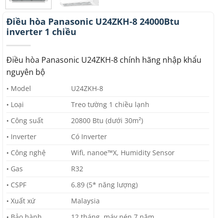
Điều hòa Panasonic U24ZKH-8 24000Btu
inverter 1 chiều
Điều hòa Panasonic U24ZKH-8 chính hãng nhập khẩu
nguyên bộ
• Model
U24ZKH-8
• Loại
Treo tường 1 chiều lạnh
• Công suất
20800 Btu (dưới 30m²)
• Inverter
Có Inverter
• Công nghệ
Wifi, nanoe™X, Humidity Sensor
• Gas
R32
• CSPF
6.89 (5* năng lượng)
• Xuất xứ
Malaysia
• Bảo hành
12 tháng, máy nén 7 năm