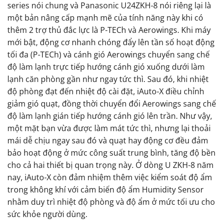
series nói chung và Panasonic U24ZKH-8 nói riêng lại là
một bản nâng cấp mạnh mẽ của tính năng này khi có
thêm 2 trợ thủ đắc lực là P-TECh và Aerowings. Khi máy
mới bật, động cơ nhanh chóng đẩy lên tần số hoạt động
tối đa (P-TECh) và cánh gió Aerowings chuyển sang chế
độ làm lạnh trực tiếp hướng cánh gió xuống dưới làm
lạnh căn phòng gần như ngay tức thì. Sau đó, khi nhiệt
độ phòng đạt đến nhiệt độ cài đặt, iAuto-X điều chỉnh
giảm gió quạt, đồng thời chuyển đổi Aerowings sang chế
độ làm lạnh gián tiếp hướng cánh gió lên trần. Như vậy,
một mặt bạn vừa được làm mát tức thì, nhưng lại thoải
mái dễ chịu ngay sau đó và quạt hay động cơ đều đảm
bảo hoạt động ở mức công suất trung bình, tăng độ bền
cho cả hai thiết bị quan trọng này. Ở dòng U ZKH-8 năm
nay, iAuto-X còn đảm nhiệm thêm việc kiểm soát độ ẩm
trong không khí với cảm biến độ ẩm Humidity Sensor
nhằm duy trì nhiệt độ phòng và độ ẩm ở mức tối ưu cho
sức khỏe người dùng.