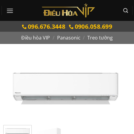
Bỏ
qua
nội
096.676.3448
0906.058.699
dung
Điều hòa VIP
/
Panasonic
/
Treo tường