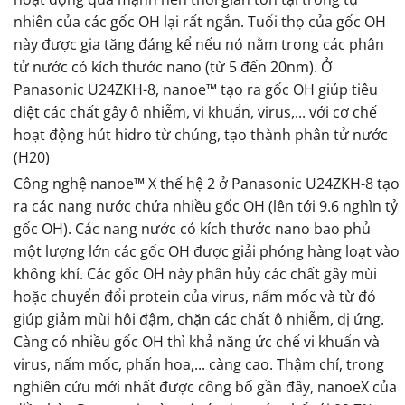
nhiên của các gốc OH lại rất ngắn. Tuổi thọ của gốc OH
này được gia tăng đáng kể nếu nó nằm trong các phân
tử nước có kích thước nano (từ 5 đến 20nm). Ở
Panasonic U24ZKH-8, nanoe™ tạo ra gốc OH giúp tiêu
diệt các chất gây ô nhiễm, vi khuẩn, virus,... với cơ chế
hoạt động hút hidro từ chúng, tạo thành phân tử nước
(H20)
Công nghệ nanoe™ X thế hệ 2 ở Panasonic U24ZKH-8 tạo
ra các nang nước chứa nhiều gốc OH (lên tới 9.6 nghìn tỷ
gốc OH). Các nang nước có kích thước nano bao phủ
một lượng lớn các gốc OH được giải phóng hàng loạt vào
không khí. Các gốc OH này phân hủy các chất gây mùi
hoặc chuyển đổi protein của virus, nấm mốc và từ đó
giúp giảm mùi hôi đậm, chặn các chất ô nhiễm, dị ứng.
Càng có nhiều gốc OH thì khả năng ức chế vi khuẩn và
virus, nấm mốc, phấn hoa,... càng cao. Thậm chí, trong
nghiên cứu mới nhất được công bố gần đây, nanoeX của