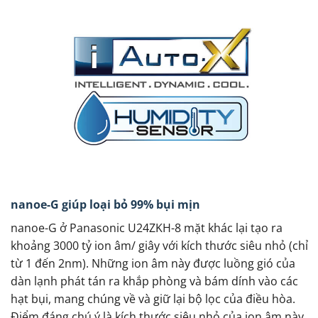
nanoe-G giúp loại bỏ 99% bụi mịn
nanoe-G ở Panasonic U24ZKH-8 mặt khác lại tạo ra
khoảng 3000 tỷ ion âm/ giây với kích thước siêu nhỏ (chỉ
từ 1 đến 2nm). Những ion âm này được luồng gió của
dàn lạnh phát tán ra khắp phòng và bám dính vào các
hạt bụi, mang chúng về và giữ lại bộ lọc của điều hòa.
Điểm đáng chú ý là kích thước siêu nhỏ của ion âm này