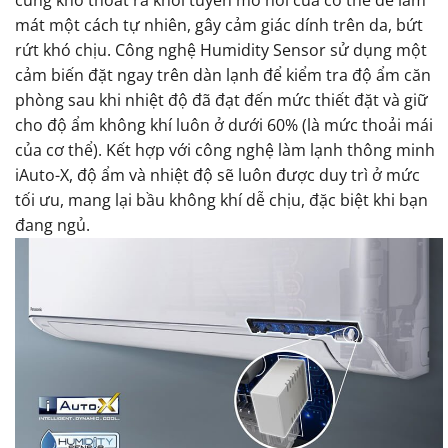
cũng khó thoát ra khỏi tuyến mồ hôi của cơ thể để làm
mát một cách tự nhiên, gây cảm giác dính trên da, bứt
rứt khó chịu. Công nghệ Humidity Sensor sử dụng một
cảm biến đặt ngay trên dàn lạnh để kiểm tra độ ẩm căn
phòng sau khi nhiệt độ đã đạt đến mức thiết đặt và giữ
cho độ ẩm không khí luôn ở dưới 60% (là mức thoải mái
của cơ thể). Kết hợp với công nghệ làm lạnh thông minh
iAuto-X, độ ẩm và nhiệt độ sẽ luôn được duy trì ở mức
tối ưu, mang lại bầu không khí dễ chịu, đặc biệt khi bạn
đang ngủ.