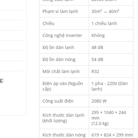
Phạm vi làm lạnh
35m² → 40m²
Chiều
1 chiều lạnh
Công nghệ Inverter
Không
Độ ồn dàn lạnh
48 dB
Độ ồn dàn nóng
54 dB
Môi chất làm lạnh
R32
g:
Điện áp vào (Nguồn
1 pha - 220V (Dàn
cấp)
lạnh)
Công suất điện
2080 W
295 × 1040 × 244
Kích thước dàn lạnh
mm
(khối lượng)
(12.0 kg)
Kích thước dàn nóng
619 × 824 × 299 mm