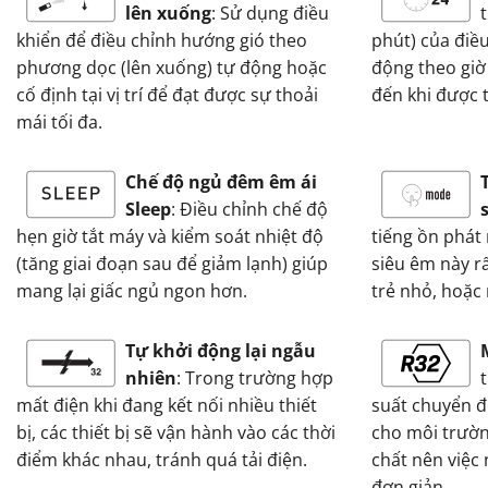
lên xuống
: Sử dụng điều
khiển để điều chỉnh hướng gió theo
phút) của điề
phương dọc (lên xuống) tự động hoặc
động theo giờ
cố định tại vị trí để đạt được sự thoải
đến khi được th
mái tối đa.
Chế độ ngủ đêm êm ái
Sleep
: Điều chỉnh chế độ
hẹn giờ tắt máy và kiểm soát nhiệt độ
tiếng ồn phát
(tăng giai đoạn sau để giảm lạnh) giúp
siêu êm này r
mang lại giấc ngủ ngon hơn.
trẻ nhỏ, hoặc
Tự khởi động lại ngẫu
nhiên
: Trong trường hợp
mất điện khi đang kết nối nhiều thiết
suất chuyển đ
bị, các thiết bị sẽ vận hành vào các thời
cho môi trườn
điểm khác nhau, tránh quá tải điện.
chất nên việc
đơn giản.