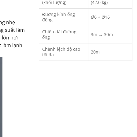
(khối lượng)
(42.0 kg)
Đường kính ống
Ø6 + Ø16
đồng
ng nhẹ
ng suất làm
Chiều dài đường
3m → 30m
h lớn hơn
ống
t làm lạnh
Chênh lệch độ cao
20m
tối đa