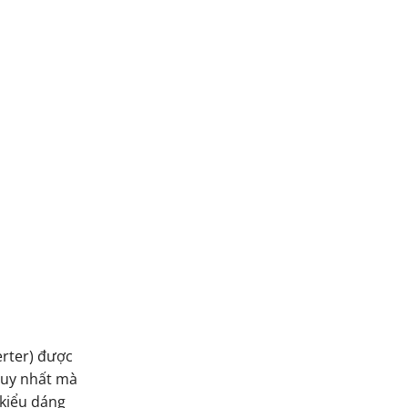
erter) được
duy nhất mà
 kiểu dáng