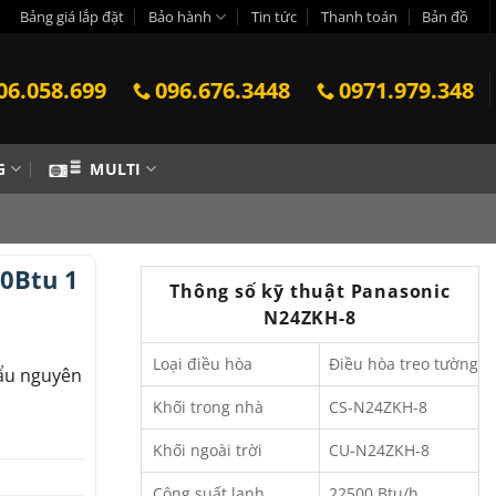
Bảng giá lắp đặt
Bảo hành
Tin tức
Thanh toán
Bản đồ
06.058.699
096.676.3448
0971.979.348
G
MULTI
0Btu 1
Thông số kỹ thuật Panasonic
N24ZKH-8
Loại điều hòa
Điều hòa treo tường
ẩu nguyên
Khối trong nhà
CS-N24ZKH-8
Khối ngoài trời
CU-N24ZKH-8
Công suất lạnh
22500 Btu/h