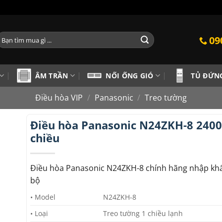
ìm
09
iếm:
ÂM TRẦN
NỐI ỐNG GIÓ
TỦ ĐỨN
Điều hòa VIP
/
Panasonic
/
Treo tường
Điều hòa Panasonic N24ZKH-8 2400
chiều
Điều hòa Panasonic N24ZKH-8 chính hãng nhập kh
bộ
• Model
N24ZKH-8
• Loại
Treo tường 1 chiều lạnh