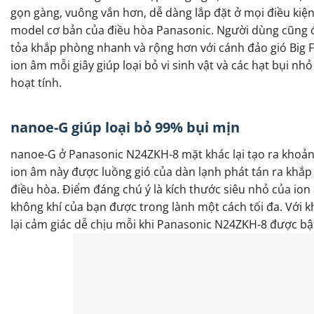
gọn gàng, vuông vắn hơn, dễ dàng lắp đặt ở mọi điều kiện 
model cơ bản của điều hòa Panasonic. Người dùng cũng đ
tỏa khắp phòng nhanh và rộng hơn với cánh đảo gió Big F
ion âm mỗi giây giúp loại bỏ vi sinh vật và các hạt bụi n
hoạt tính.
nanoe-G giúp loại bỏ 99% bụi mịn
nanoe-G ở Panasonic N24ZKH-8 mặt khác lại tạo ra khoảng
ion âm này được luồng gió của dàn lạnh phát tán ra khắp 
điều hòa. Điểm đáng chú ý là kích thước siêu nhỏ của io
không khí của bạn được trong lành một cách tối đa. Với 
lại cảm giác dễ chịu mỗi khi Panasonic N24ZKH-8 được bật