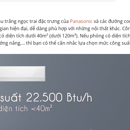
u trắng ngọc trai đặc trưng của
Panasonic
và các đường co
an hiện đại, dễ dàng phù hợp với những nội thất khác. Cô
có diện tích dưới 40m² (dưới 120m³). Nếu phòng có diện tíc
hướng nắng,… thì bạn có thể cân nhắc lựa chọn mức công suấ