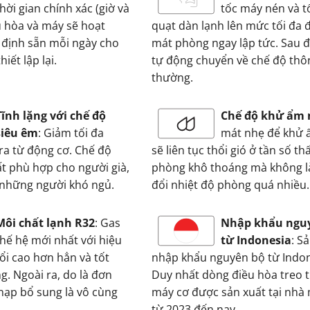
thời gian chính xác (giờ và
tốc máy nén và t
u hòa và máy sẽ hoạt
quạt dàn lạnh lên mức tối đa 
 định sẵn mỗi ngày cho
mát phòng ngay lập tức. Sau 
iết lập lại.
tự động chuyển về chế độ thô
thường.
Tĩnh lặng với chế độ
Chế độ khử ẩm 
siêu êm
: Giảm tối đa
mát nhẹ để khử 
 ra từ động cơ. Chế độ
sẽ liên tục thổi gió ở tần số th
ất phù hợp cho người già,
phòng khô thoáng mà không l
 những người khó ngủ.
đổi nhiệt độ phòng quá nhiều.
Môi chất lạnh R32
: Gas
Nhập khẩu ngu
thế hệ mới nhất với hiệu
từ Indonesia
: S
ổi cao hơn hẳn và tốt
nhập khẩu nguyên bộ từ Indon
g. Ngoài ra, do là đơn
Duy nhất dòng điều hòa treo 
 nạp bổ sung là vô cùng
máy cơ được sản xuất tại nhà
từ 2023 đến nay.