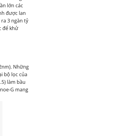
hần lớn các
nh được lan
ra 3 ngàn tỷ
c để khử
n 2nm). Những
i bộ lọc của
.5) làm bầu
nanoe-G mang