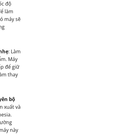
ốc độ
để làm
đó máy sẽ
ng
nhẹ
: Làm
ẩm. Máy
ấp để giữ
àm thay
yên bộ
ản xuất và
esia.
tường
 máy này