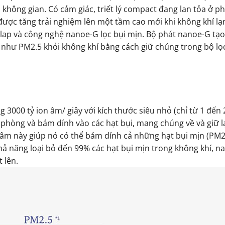
không gian. Có cảm giác, triết lý compact đang lan tỏa ở p
ược tăng trải nghiệm lên một tầm cao mới khi không khí lạ
lap và công nghệ nanoe-G lọc bụi mịn. Bộ phát nanoe-G tạo 
hỏ như PM2.5 khỏi không khí bằng cách giữ chúng trong bộ lọ
 3000 tỷ ion âm/ giây với kích thước siêu nhỏ (chỉ từ 1 đế
phòng và bám dính vào các hạt bụi, mang chúng về và giữ lạ
n âm này giúp nó có thể bám dính cả những hạt bụi mịn (PM2
khả năng loại bỏ đến 99% các hạt bụi mịn trong không khí, 
 lên.