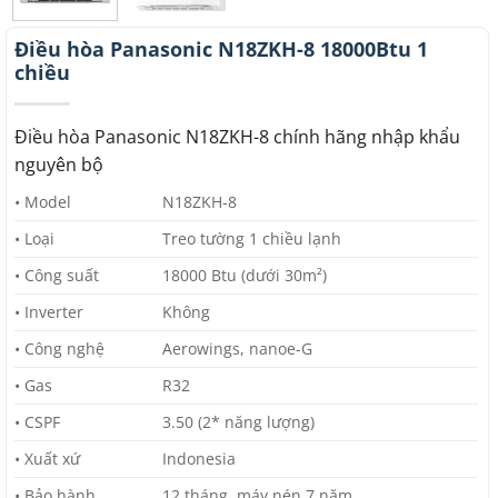
Điều hòa Panasonic N18ZKH-8 18000Btu 1
chiều
Điều hòa Panasonic N18ZKH-8 chính hãng nhập khẩu
nguyên bộ
• Model
N18ZKH-8
• Loại
Treo tường 1 chiều lạnh
• Công suất
18000 Btu (dưới 30m²)
• Inverter
Không
• Công nghệ
Aerowings, nanoe-G
• Gas
R32
• CSPF
3.50 (2* năng lượng)
• Xuất xứ
Indonesia
• Bảo hành
12 tháng, máy nén 7 năm