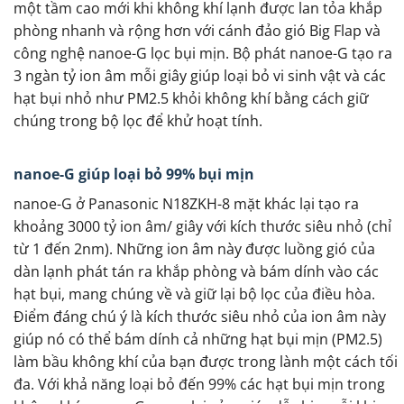
một tầm cao mới khi không khí lạnh được lan tỏa khắp
phòng nhanh và rộng hơn với cánh đảo gió Big Flap và
công nghệ nanoe-G lọc bụi mịn. Bộ phát nanoe-G tạo ra
3 ngàn tỷ ion âm mỗi giây giúp loại bỏ vi sinh vật và các
hạt bụi nhỏ như PM2.5 khỏi không khí bằng cách giữ
chúng trong bộ lọc để khử hoạt tính.
nanoe-G giúp loại bỏ 99% bụi mịn
nanoe-G ở Panasonic N18ZKH-8 mặt khác lại tạo ra
khoảng 3000 tỷ ion âm/ giây với kích thước siêu nhỏ (chỉ
từ 1 đến 2nm). Những ion âm này được luồng gió của
dàn lạnh phát tán ra khắp phòng và bám dính vào các
hạt bụi, mang chúng về và giữ lại bộ lọc của điều hòa.
Điểm đáng chú ý là kích thước siêu nhỏ của ion âm này
giúp nó có thể bám dính cả những hạt bụi mịn (PM2.5)
làm bầu không khí của bạn được trong lành một cách tối
đa. Với khả năng loại bỏ đến 99% các hạt bụi mịn trong