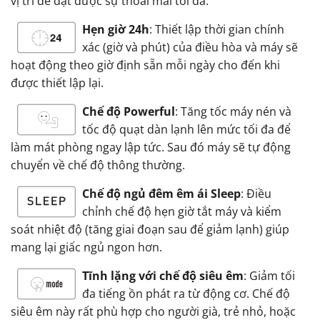
vị trí để đạt được sự thoải mái tối đa.
Hẹn giờ 24h
: Thiết lập thời gian chính
xác (giờ và phút) của điều hòa và máy sẽ
hoạt động theo giờ định sẵn mỗi ngày cho đến khi
được thiết lập lại.
Chế độ Powerful
: Tăng tốc máy nén và
tốc độ quạt dàn lạnh lên mức tối đa để
làm mát phòng ngay lập tức. Sau đó máy sẽ tự động
chuyển về chế độ thông thường.
Chế độ ngủ đêm êm ái Sleep
: Điều
chỉnh chế độ hẹn giờ tắt máy và kiểm
soát nhiệt độ (tăng giai đoạn sau để giảm lạnh) giúp
mang lại giấc ngủ ngon hơn.
Tĩnh lặng với chế độ siêu êm
: Giảm tối
đa tiếng ồn phát ra từ động cơ. Chế độ
siêu êm này rất phù hợp cho người già, trẻ nhỏ, hoặc