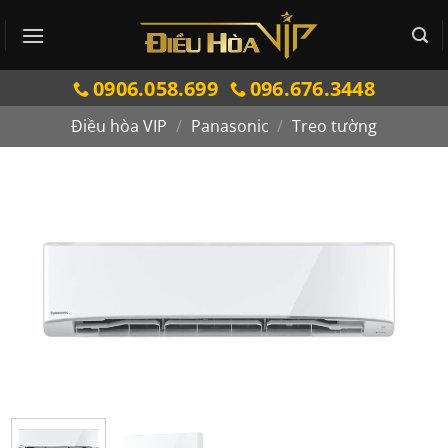
Bỏ
qua
nội
0906.058.699
096.676.3448
dung
Điều hòa VIP
/
Panasonic
/
Treo tường