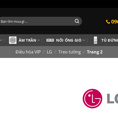
ìm
09
iếm:
ÂM TRẦN
NỐI ỐNG GIÓ
TỦ ĐỨN
Điều hòa VIP
/
LG
/
Treo tường
/
Trang 2