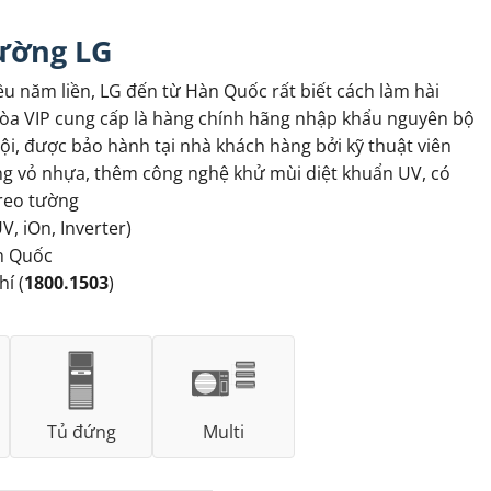
tường LG
ều năm liền, LG đến từ Hàn Quốc rất biết cách làm hài
a VIP cung cấp là hàng chính hãng nhập khẩu nguyên bộ
ội, được bảo hành tại nhà khách hàng bởi kỹ thuật viên
ợng vỏ nhựa, thêm công nghệ khử mùi diệt khuẩn UV, có
treo tường
, iOn, Inverter)
n Quốc
í (
1800.1503
)
Tủ đứng
Multi