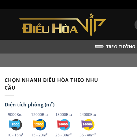
Bỏ
qua
nội
T
dung
k
TREO TƯỜNG
CHỌN NHANH ĐIỀU HÒA THEO NHU
CẦU
Diện tích phòng (m²)
9000Btu
12000Btu
18000Btu
24000Btu
10 - 15m²
15 - 20m²
25 - 30m²
35 - 40m²