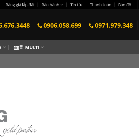
Bảng giá lắp đặt
Bảo hành
Tin tức
Thanh toán
Bản đồ
6.676.3448
0906.058.699
0971.979.348
G
MULTI