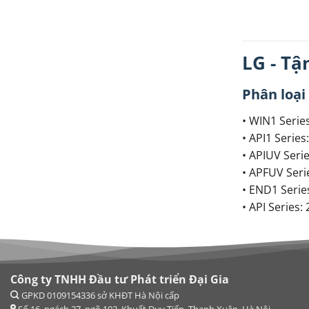
LG - Tậ
Phân loại
• WIN1 Series
• API1 Series
• APIUV Serie
• APFUV Serie
• END1 Series
• API Series: 
Công ty TNHH Đầu tư Phát triển Đại Gia