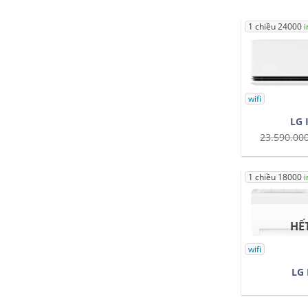
1 chiều 24000
i
wifi
LG 
23.590.00
1 chiều 18000
i
HẾ
wifi
LG 