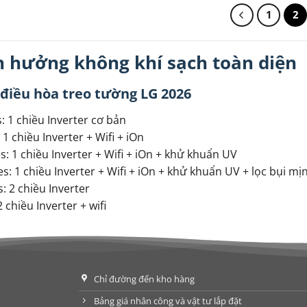
1
2
n hưởng không khí sạch toàn diện
 điều hòa treo tường LG 2026
: 1 chiều Inverter cơ bản
: 1 chiều Inverter + Wifi + iOn
s: 1 chiều Inverter + Wifi + iOn + khử khuẩn UV
s: 1 chiều Inverter + Wifi + iOn + khử khuẩn UV + lọc bụi mị
: 2 chiều Inverter
2 chiều Inverter + wifi
Chỉ đường đến kho hàng
Bảng giá nhân công và vật tư lắp đặt