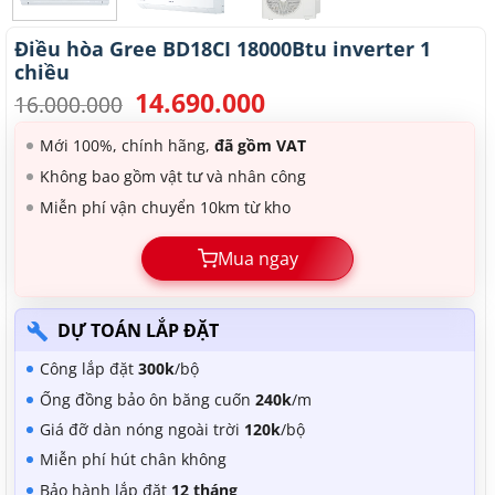
Điều hòa Gree BD18CI 18000Btu inverter 1
chiều
14.690.000
Giá
Giá
16.000.000
gốc
hiện
là:
tại
Mới 100%, chính hãng,
đã gồm VAT
16.000.000.
là:
Không bao gồm vật tư và nhân công
14.690.000.
Miễn phí vận chuyển 10km từ kho
Mua ngay
DỰ TOÁN LẮP ĐẶT
Công lắp đặt
300k
/bộ
Ống đồng bảo ôn băng cuốn
240k
/m
Giá đỡ dàn nóng ngoài trời
120k
/bộ
Miễn phí hút chân không
Bảo hành lắp đặt
12 tháng