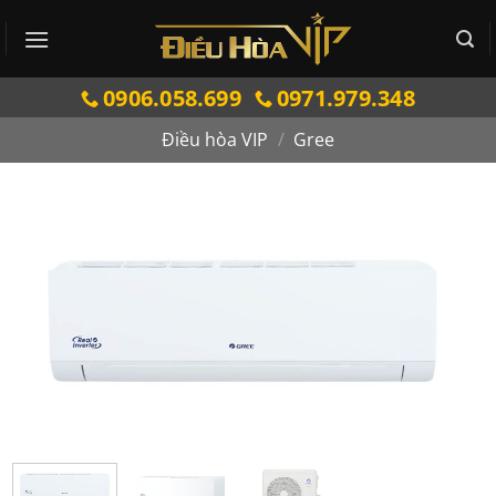
Bỏ
qua
nội
0906.058.699
0971.979.348
dung
Điều hòa VIP
/
Gree