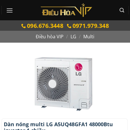
Bỏ
qua
nội
096.676.3448
0971.979.348
dung
Điều hòa VIP
/
LG
/
Multi
Dàn nóng multi LG A5UQ48GFA1 48000Btu