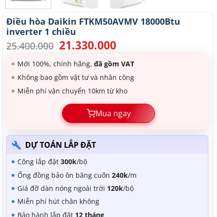
Điều hòa Daikin FTKM50AVMV 18000Btu
inverter 1 chiều
21.330.000
Giá
Giá
25.400.000
gốc
hiện
là:
tại
Mới 100%, chính hãng,
đã gồm VAT
25.400.000.
là:
Không bao gồm vật tư và nhân công
21.330.000.
Miễn phí vận chuyển 10km từ kho
Mua ngay
DỰ TOÁN LẮP ĐẶT
Công lắp đặt
300k
/bộ
Ống đồng bảo ôn băng cuốn
240k
/m
Giá đỡ dàn nóng ngoài trời
120k
/bộ
Miễn phí hút chân không
Bảo hành lắp đặt
12 tháng