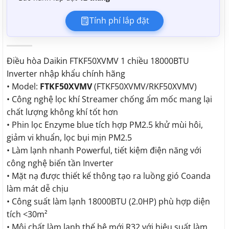
Tính phí lắp đặt
Điều hòa Daikin FTKF50XVMV 1 chiều 18000BTU
Inverter nhập khẩu chính hãng
• Model:
FTKF50XVMV
(FTKF50XVMV/RKF50XVMV)
• Công nghệ lọc khí Streamer chống ẩm mốc mang lại
chất lượng không khí tốt hơn
• Phin lọc Enzyme blue tích hợp PM2.5 khử mùi hôi,
giảm vi khuẩn, lọc bụi mịn PM2.5
• Làm lạnh nhanh Powerful, tiết kiệm điện năng với
công nghệ biến tần Inverter
• Mặt nạ được thiết kế thông tạo ra luồng gió Coanda
làm mát dễ chịu
• Công suất làm lạnh 18000BTU (2.0HP) phù hợp diện
tích <30m²
• Môi chất làm lạnh thế hệ mới R32 với hiệu suất làm