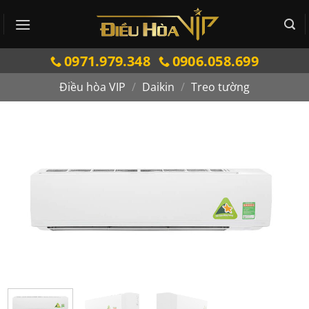
Bỏ
qua
nội
0971.979.348
0906.058.699
dung
Điều hòa VIP
/
Daikin
/
Treo tường