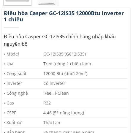
Điều hòa Casper GC-12IS35 12000Btu inverter
1 chiều
Điều hòa Casper GC-12IS35 chính hãng nhập khẩu
nguyên bộ
• Model
GC-12IS35 (GC12IS35)
• Loại
Treo tường 1 chiều lạnh
• Công suất
12000 Btu (dưới 20m²)
• Inverter
Có Inverter
• Công nghệ
iFeel, i-Clean
• Gas
R32
• CSPF
4.46 (5* năng lượng)
• Xuất xứ
Thái Lan
• Bảo hành
36 tháng, máy nén 5 năm