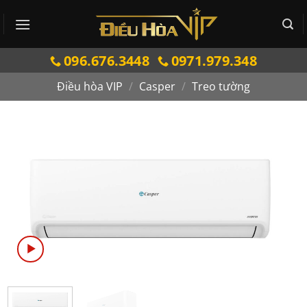
Bỏ
qua
nội
096.676.3448
0971.979.348
dung
Điều hòa VIP
/
Casper
/
Treo tường