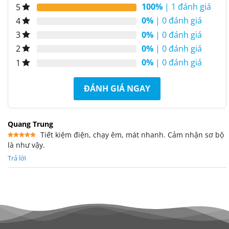
100%
| 1 đánh giá
5
0%
| 0 đánh giá
4
0%
| 0 đánh giá
3
0%
| 0 đánh giá
2
0%
| 0 đánh giá
1
ĐÁNH GIÁ NGAY
Quang Trung
Tiết kiệm điện, chạy êm, mát nhanh. Cảm nhận sơ bộ
là như vậy.
Được xếp
hạng
5
5
sao
Trả lời