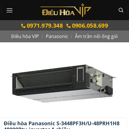
Bỏ
qua
nội
0971.979.348
0906.058.699
dung
Điều hòa VIP
/
Panasonic
/
Âm trần nối ống gió
Điều hòa Panasonic S-3448PF3H/U-48PRH1H8