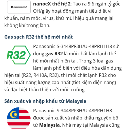
nanoeX thế hệ 2
: Tạo ra 9.6 ngàn tỷ gốc
OH/giây hoạt động mạnh tiêu diệt vi
khuẩn, nấm mốc, virus, khử mùi hiệu quả mang lại
không khí trong lành.
Gas sạch R32 thế hệ mới nhất
Panasonic S-3448PF3H/U-48PRH1H8 sử
dụng
gas R32
là môi chất làm lạnh thế
hệ mới nhất hiện tại. Trong 3 loại gas
làm lạnh phổ biến với điều hòa dân dụng
hiện tại (R22, R410A, R32), thì môi chất lạnh R32 cho
hiệu suất năng lượng cao nhất (tiết kiệm điện năng)
và đặc biệt thân thiện với môi trường.
Sản xuất và nhập khẩu từ Malaysia
Panasonic S-3448PF3H/U-48PRH1H8
được sản xuất và nhập khẩu nguyên bộ
từ
Malaysia
. Nhà máy tại Malaysia cũng