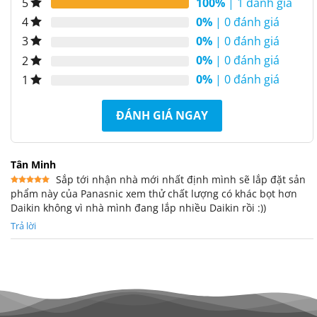
100%
| 1 đánh giá
5
0%
| 0 đánh giá
4
0%
| 0 đánh giá
3
0%
| 0 đánh giá
2
0%
| 0 đánh giá
1
ĐÁNH GIÁ NGAY
Tân Minh
Sắp tới nhận nhà mới nhất định mình sẽ lắp đặt sản
phẩm này của Panasnic xem thử chất lượng có khác bọt hơn
Được xếp
hạng
5
5
Daikin không vì nhà mình đang lắp nhiều Daikin rồi :))
sao
Trả lời