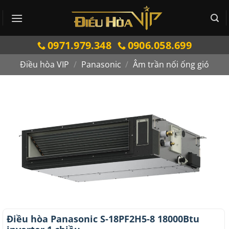
Bỏ
qua
nội
0971.979.348
0906.058.699
dung
Điều hòa VIP
/
Panasonic
/
Âm trần nối ống gió
Điều hòa Panasonic S-18PF2H5-8 18000Btu