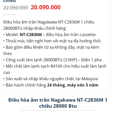
chiều
20.090.000
Giá
Giá
22.050.000
gốc
hiện
là:
tại
22.050.000.
là:
Điều hòa âm trần Nagakawa NT-C2836M 1 chiều
20.090.000.
28000BTU nhập khẩu chính hãng
• Model:
NT-C2836M
– điều hòa âm trần cassette
• Thoải mái, tiện nghi hơn với mặt nạ đa hướng thổi
• Bao gồm điều khiển từ xa không dây, mặt nạ kèm
theo
• Công suất làm lạnh 28000BTU (3.0HP) – Điện 1 pha
• Môi chất làm lạnh sạch R410A cho hiệu suất làm lạnh
cao
• Sản xuất và nhập khẩu nguyên chiếc tại Malaysia
• Bảo hành chính hãng
24 tháng, máy nén 5 năm
Điều hòa âm trần Nagakawa NT-C2836M 1
chiều 28000 Btu