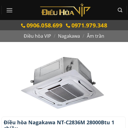
Bỏ
qua
nội
0906.058.699
0971.979.348
dung
Điều hòa VIP
/
Nagakawa
/
Âm trần
Điều hòa Nagakawa NT-C2836M 28000Btu 1