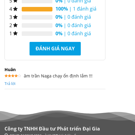
0%
| 0 đánh giá
5
100%
| 1 đánh giá
4
0%
| 0 đánh giá
3
0%
| 0 đánh giá
2
0%
| 0 đánh giá
1
ĐÁNH GIÁ NGAY
Huân
âm trần Naga chạy ổn định lắm !!!
Được
Trả lời
xếp
hạng
4
5 sao
Công ty TNHH Đầu tư Phát triển Đại Gia