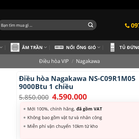
ìm
09
iếm:
ÂM TRẦN
NỐI ỐNG GIÓ
TỦ ĐỨN
Điều hòa VIP
/
Nagakawa
Điều hòa Nagakawa NS-C09R1M05
9000Btu 1 chiều
4.590.000
Giá
Giá
5.850.000
gốc
hiện
là:
tại
Mới 100%, chính hãng,
đã gồm VAT
5.850.000.
là:
Không bao gồm vật tư và nhân công
4.590.000.
Miễn phí vận chuyển 10km từ kho