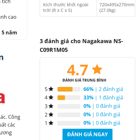
 tích
Kích thước khối ngoài
720x495x270mm
trời (R x C x S)
(27.0kg)
ạnh cao
n 5 năm
3 đánh giá cho
Nagakawa NS-
C09R1M05
n
4.7
ĐÁNH GIÁ TRUNG BÌNH
66%
| 2 đánh giá
5
33%
| 1 đánh giá
4
0%
| 0 đánh giá
3
0%
| 0 đánh giá
2
hác. Công
0%
| 0 đánh giá
1
uất các
thương
ĐÁNH GIÁ NGAY