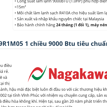
• Công suất làm lạnh 9000BTU (1.0HP) phù hợp diện
<15m²
• Môi chất làm lạnh sạch R410A cho hiệu suất làm l
• Sản xuất và nhập khẩu nguyên chiếc tại Malaysia
• Bảo hành chính hãng
24 tháng (1 đổi 1), máy né
R1M05 1 chiều 9000 Btu tiêu chuẩ
u điều
á rẻ.
ẽ và
ại thị
nh, hậu mãi đặc biệt luôn đi đầu so với các thương hiệu k
02 tại tỉnh Vĩnh Phúc với nhiệm vụ chuyên cung cấp, sản x
t là điều hòa không khí. Hiện tại, sau gần 20 năm phát triển 