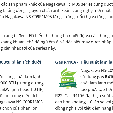
 các sản phẩm khác của Nagakawa, R1M05 series cũng đượ
g bị ống đồng nguyên chất rãnh xoắn, công nghệ mới nhất,
giúp Nagakawa NS-C09R1M05 tăng cường tuổi thọ và tăng cao
trang bị đèn LED hiển thị thông tin nhiệt độ và các thông 
, kháng khuẩn, chế độ ngủ êm ái và đặc biệt máy được nhập
 cần nhắc tới của series này.
0Btu (diện tích dưới
Gas R410A - Hiệu suất làm l
Nagakawa NS-C
Với công suất làm lạnh
sử dụng
gas R41
9000 BTU (tương đương
chất làm lạnh mớ
2.5kW lạnh hoặc 1.0 HP),
tạo phức tạp hơn
tối ưu trong diện tích
R22. Gas R410A đạt hiệu suất 
Nagakawa NS-C09R1M05
cao hơn khoảng 1.6 lần so với 
a chọn của phần lớn
đồng nghĩa với tiết kiệm năng