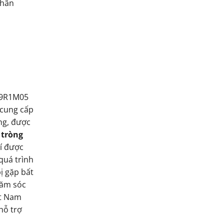
thân
09R1M05
 cung cấp
ng, được
1 tròng
hí được
quá trình
ị gặp bất
hăm sóc
ệt Nam
hỗ trợ