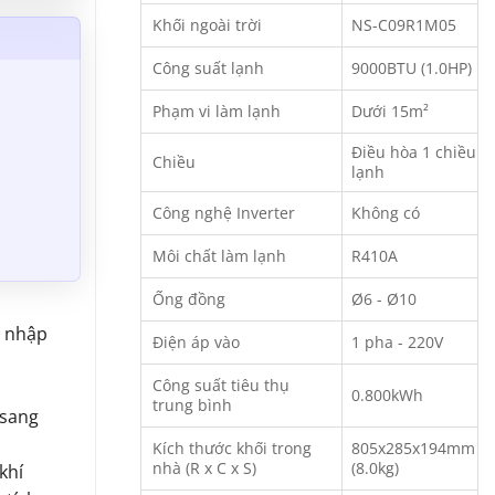
Khối ngoài trời
NS-C09R1M05
Công suất lạnh
9000BTU (1.0HP)
Phạm vi làm lạnh
Dưới 15m²
Điều hòa 1 chiều
Chiều
lạnh
Công nghệ Inverter
Không có
Môi chất làm lạnh
R410A
Ống đồng
Ø6 - Ø10
 nhập
Điện áp vào
1 pha - 220V
Công suất tiêu thụ
0.800kWh
trung bình
 sang
Kích thước khối trong
805x285x194mm
nhà (R x C x S)
(8.0kg)
khí