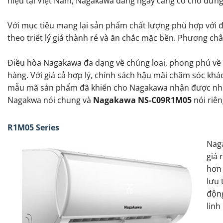
hiệu tại Việt Nam, Nagakawa đang ngày càng có chỗ đứng 
Với mục tiêu mang lại sản phẩm chất lượng phù hợp với đ
theo triết lý giá thành rẻ và ăn chắc mặc bền. Phương ch
Điều hòa Nagakawa đa dạng về chủng loại, phong phú v
hàng. Với giá cả hợp lý, chính sách hậu mãi chăm sóc khá
mẫu mã sản phẩm đã khiến cho Nagakawa nhận được nhiều
Nagakwa nói chung và
Nagakawa NS-C09R1M05
nói riên
R1M05 Series
Nag
giá 
hơn 
lưu 
động
linh