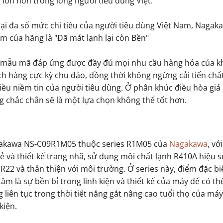
lớn hơn trong lòng người tiêu dùng Việt.
ại đa số mức chi tiêu của người tiêu dùng Việt Nam, Nagak
âm của hãng là "Đã mát lạnh lại còn Bền"
ề mẫu mã đáp ứng được đầy đủ mọi nhu cầu hàng hóa của k
ch hàng cực kỳ chu đáo, đồng thời không ngừng cải tiến chấ
 niềm tin của người tiêu dùng. Ở phân khúc điều hòa giá 
g chắc chắn sẽ là một lựa chọn không thể tốt hơn.
akawa NS-C09R1M05 thuộc series R1M05 của
Nagakawa
, vớ
rẻ và thiết kế trang nhã, sử dụng môi chất lạnh R410A hiệu 
R22 và thân thiện với môi trường. Ở series này, điểm đặc bi
tâm là sự bền bỉ trong linh kiện và thiết kế của máy để có th
 liên tục trong thời tiết nắng gắt nâng cao tuổi thọ của má
 kiện.