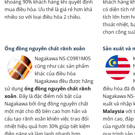
khoảng 90% khách hàng khi quyết định
khách hàng kh
mua điều hòa. Ưu thế là giá rẻ hơn khá
có diện tích 
nhiều so với loại điều hòa 2 chiều.
tích lớn hơn 
thoát nhiệt, b
chọn công suấ
Ống đồng nguyên chất rãnh xoắn
Sản xuất và 
Nagakawa NS-C09R1M05
cũng như các sản phẩm
khác của điều hòa
Nagakawa đều được hãng
sử dụng
ống đồng nguyên chất rãnh
điều hòa đã đ
xoắn
. Đây là đặc điểm nổi bật của
Nagakawa NS
Nagakawa bởi ống đồng nguyên chất
xuất và nhập 
một mặt cho độ bền cao hơn hẳn và
Malaysia
với 
cấu tạo rãnh xoắn khiến việc trao đổi
môn cao, đáp 
nhiệt hiệu quả hơn 30% giúp tiết kiệm
của người tiê
điện năng và làm lạnh nhanh hơn.
quy trình sản