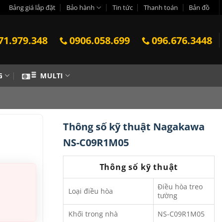
Bảng giá lắp đặt
Bảo hành
Tin tức
Thanh toán
Bản đồ
71.979.348
0906.058.699
096.676.3448
G
MULTI
Thông số kỹ thuật Nagakawa
NS-C09R1M05
Thông số kỹ thuật
Điều hòa treo
Loại điều hòa
tường
Khối trong nhà
NS-C09R1M05