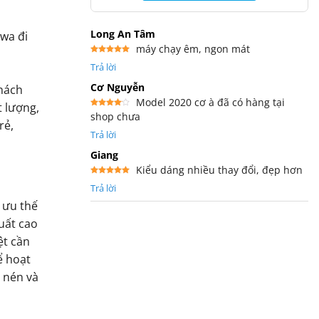
Long An Tâm
awa đi
máy chạy êm, ngon mát
Được xếp
Trả lời
hạng
5
5
sao
Cơ Nguyễn
hách
Model 2020 cơ à đã có hàng tại
t lượng,
shop chưa
Được
rẻ,
xếp
hạng
4
Trả lời
5 sao
Giang
Kiểu dáng nhiều thay đổi, đẹp hơn
Được xếp
Trả lời
hạng
5
5
sao
i ưu thế
suất cao
ệt cần
ể hoạt
y nén và