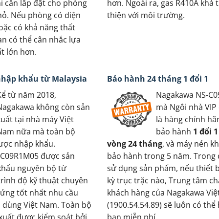
i cần lắp đặt cho phòng
hơn. Ngoài ra, gas R410A khá 
nhỏ. Nếu phòng có diện
thiện với môi trường.
hoặc có khả năng thất
ạn có thể cân nhắc lựa
t lớn hơn.
nhập khẩu từ Malaysia
Bảo hành 24 tháng 1 đổi 1
Kể từ năm 2018,
Nagakawa NS-C
Nagakawa không còn sản
mà Ngôi nhà VIP
xuất tại nhà máy Việt
là hàng chính hã
Nam nữa mà toàn bộ
bảo hành
1 đổi 
ược nhập khẩu.
vòng 24 tháng
, và máy nén k
-C09R1M05 được sản
bảo hành trong 5 năm. Trong 
khẩu nguyên bộ từ
sử dụng sản phẩm, nếu thiết b
trình độ kỹ thuật chuyên
kỳ trục trặc nào, Trung tâm c
ứng tốt nhất nhu cầu
khách hàng của Nagakawa Vi
u dùng Việt Nam. Toàn bộ
(1900.54.54.89) sẽ luôn có thể 
 xuất được kiểm soát bởi
bạn miễn phí.