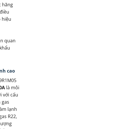
c hãng
 điều
 hiệu
tin quan
 khẩu
ạnh cao
09R1M05
0A
là môi
i với cấu
 gas
làm lạnh
gas R22,
 lượng