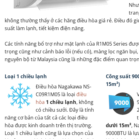
Như
tran
không thường thấy ở các hãng điều hòa giá rẻ. Điều đó 
suất làm lạnh, tiết kiệm điện năng.
Các tính năng bổ trợ như mặt lạnh của R1M05 Series được 
trọng cũng như cảnh báo lỗi (nếu có), màng lọc ngăn bụi
nguyên bộ từ Malaysia cũng là những đặc điểm quan trọng
Loại 1 chiều lạnh
Công suất 900
15m²)
Điều hòa Nagakawa NS-
C09R1M05 là loại
điều
hòa
1 chiều lạnh
, không
có chiều sưởi. Đây là tính
năng cơ bản của tất cả các loại điều
hòa được kinh doanh trên thị trường.
dưới 15m²
, 
Loại 1 chiều lạnh cũng là lựa chọn của
9000BTU là lự