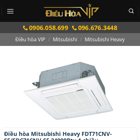
Bỏ
qua
nội
0906.058.699
096.676.3448
dung
Điều hòa VIP
/
Mitsubishi
/
Mitsubishi Heavy
Điều hòa Mitsubishi Heavy FDT71CNV-