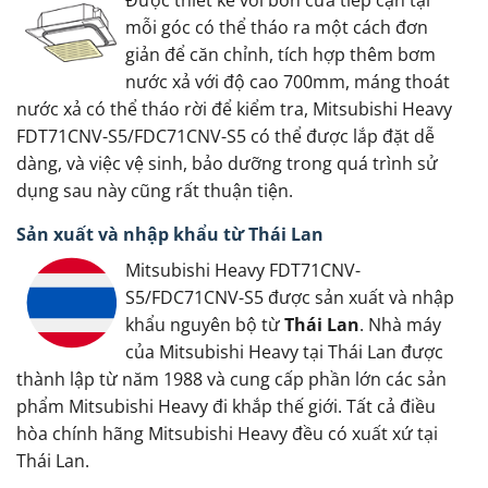
Được thiết kế với bốn cửa tiếp cận tại
mỗi góc có thể tháo ra một cách đơn
giản để căn chỉnh, tích hợp thêm bơm
nước xả với độ cao 700mm, máng thoát
nước xả có thể tháo rời để kiểm tra, Mitsubishi Heavy
FDT71CNV-S5/FDC71CNV-S5 có thể được lắp đặt dễ
dàng, và việc vệ sinh, bảo dưỡng trong quá trình sử
dụng sau này cũng rất thuận tiện.
Sản xuất và nhập khẩu từ Thái Lan
Mitsubishi Heavy FDT71CNV-
S5/FDC71CNV-S5 được sản xuất và nhập
khẩu nguyên bộ từ
Thái Lan
. Nhà máy
của Mitsubishi Heavy tại Thái Lan được
thành lập từ năm 1988 và cung cấp phần lớn các sản
phẩm Mitsubishi Heavy đi khắp thế giới. Tất cả điều
hòa chính hãng Mitsubishi Heavy đều có xuất xứ tại
Thái Lan.