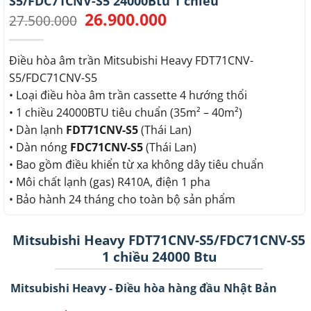
S5/FDC71CNV-S5 24000Btu 1 chiều
26.900.000
Giá
Giá
27.500.000
gốc
hiện
là:
tại
27.500.000.
là:
Điều hòa âm trần Mitsubishi Heavy FDT71CNV-
26.900.000.
S5/FDC71CNV-S5
• Loại điều hòa âm trần cassette 4 hướng thổi
• 1 chiều 24000BTU tiêu chuẩn (35m² – 40m²)
• Dàn lạnh
FDT71CNV-S5
(Thái Lan)
• Dàn nóng
FDC71CNV-S5
(Thái Lan)
• Bao gồm điều khiển từ xa không dây tiêu chuẩn
• Môi chất lạnh (gas) R410A, điện 1 pha
• Bảo hành 24 tháng cho toàn bộ sản phẩm
Mitsubishi Heavy FDT71CNV-S5/FDC71CNV-S5
1 chiều 24000 Btu
Mitsubishi Heavy - Điều hòa hàng đầu Nhật Bản