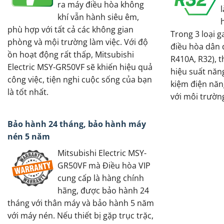
ra máy điều hòa không
khí vẫn hành siêu êm,
phù hợp với tất cả các không gian
Trong 3 loại g
phòng và mội trường làm việc. Với độ
điều hòa dân d
ồn hoạt động rất thấp, Mitsubishi
R410A, R32), t
Electric MSY-GR50VF sẽ khiến hiệu quả
hiệu suất năng
công việc, tiện nghi cuộc sống của bạn
kiệm điện năng
là tốt nhất.
với môi trườn
Bảo hành 24 tháng, bảo hành máy
nén 5 năm
Mitsubishi Electric MSY-
GR50VF mà Điều hòa VIP
cung cấp là hàng chính
hãng, được bảo hành 24
tháng với thân máy và bảo hành 5 năm
với máy nén. Nếu thiết bị gặp trục trặc,