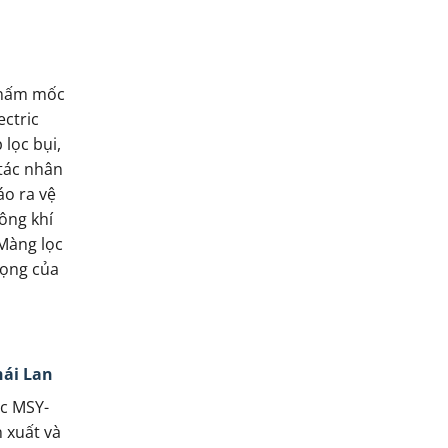
 nấm mốc
ectric
lọc bụi,
tác nhân
áo ra vệ
ông khí
Màng lọc
rọng của
hái Lan
ic MSY-
 xuất và