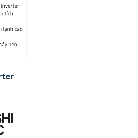
 Inverter
n tích
m lạnh cao
 máy nén
rter