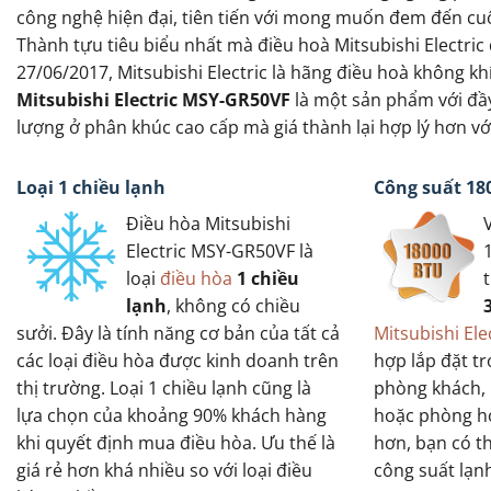
công nghệ hiện đại, tiên tiến với mong muốn đem đến cuộ
Thành tựu tiêu biểu nhất mà điều hoà Mitsubishi Electri
27/06/2017, Mitsubishi Electric là hãng điều hoà không khí
Mitsubishi Electric MSY-GR50VF
là một sản phẩm với đầ
lượng ở phân khúc cao cấp mà giá thành lại hợp lý hơn vớ
Loại 1 chiều lạnh
Công suất 18
Điều hòa Mitsubishi
Electric MSY-GR50VF là
loại
điều hòa
1 chiều
lạnh
, không có chiều
sưởi. Đây là tính năng cơ bản của tất cả
Mitsubishi El
các loại điều hòa được kinh doanh trên
hợp lắp đặt t
thị trường. Loại 1 chiều lạnh cũng là
phòng khách,
lựa chọn của khoảng 90% khách hàng
hoặc phòng họ
khi quyết định mua điều hòa. Ưu thế là
hơn, bạn có t
giá rẻ hơn khá nhiều so với loại điều
công suất lạn