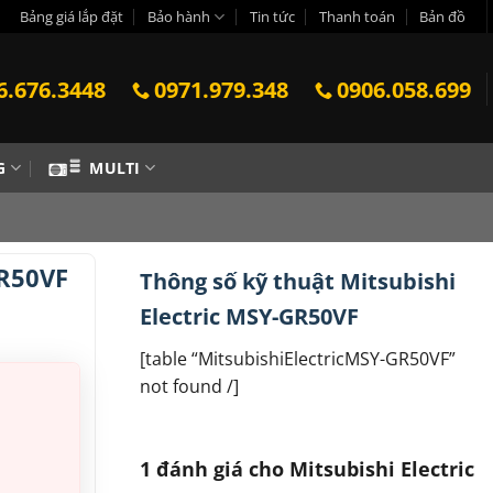
Bảng giá lắp đặt
Bảo hành
Tin tức
Thanh toán
Bản đồ
6.676.3448
0971.979.348
0906.058.699
G
MULTI
GR50VF
Thông số kỹ thuật Mitsubishi
Electric MSY-GR50VF
[table “MitsubishiElectricMSY-GR50VF”
not found /]
1 đánh giá cho
Mitsubishi Electric