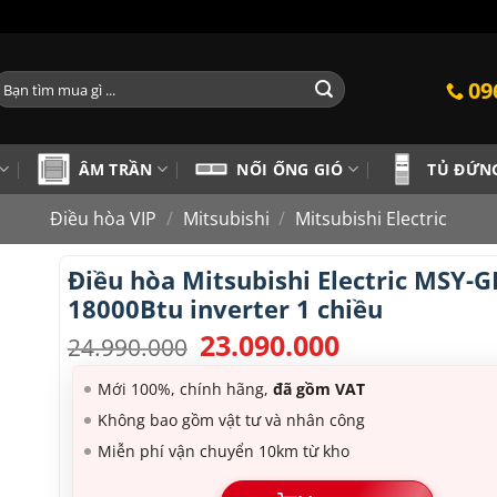
ìm
09
iếm:
ÂM TRẦN
NỐI ỐNG GIÓ
TỦ ĐỨN
Điều hòa VIP
/
Mitsubishi
/
Mitsubishi Electric
Điều hòa Mitsubishi Electric MSY-
18000Btu inverter 1 chiều
23.090.000
Giá
Giá
24.990.000
gốc
hiện
là:
tại
Mới 100%, chính hãng,
đã gồm VAT
24.990.000.
là:
Không bao gồm vật tư và nhân công
23.090.000.
Miễn phí vận chuyển 10km từ kho