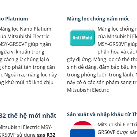
no Platnium
Màng lọc chống nấm mốc
Màng lọc Nano Platium
Màng lọc chống
của Mitsubishi Electric
của Mitsubishi El
MSY-GR50VF giúp ngăn
MSY-GR50VF giúp 
ngừa vi khuẩn trong
phấn hoa và các 
g cách giữ chúng lại ở
gây dị ứng. Màng lọc có thể th
g cho phát tán trong căn
sinh dễ dàng, đảm bảo bầu kh
. Ngoài ra, màng lọc này
trong phòng luôn trong lành. 
ng khử mùi hôi khó chịu
này có ở các sản phẩm sang t
Mitsubishi Electric
Sản xuất và nhập khẩu từ T
32 thế hệ mới nhất
Mitsubishi Electr
Mitsubishi Electric MSY-
GR50VF được sản
GR50VF sử dụng
gas R32