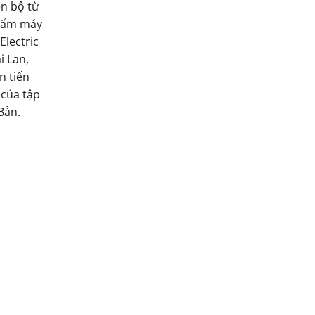
n bộ từ
hẩm máy
Electric
i Lan,
n tiến
 của tập
Bản.