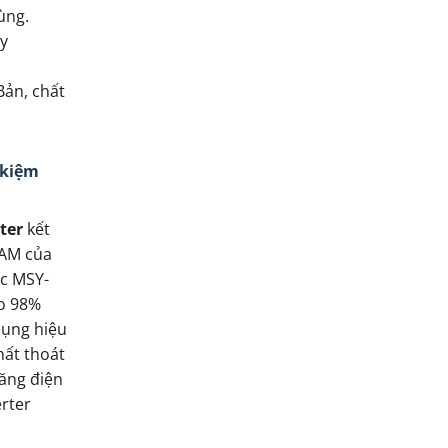
ùng.
ày
Bản, chất
 kiệm
ter
kết
PAM của
ic MSY-
o 98%
dụng hiệu
hất thoát
tăng điện
erter