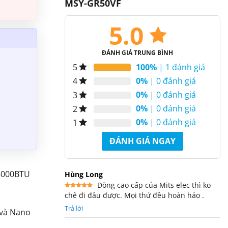
MSY-GR50VF
5.0
ĐÁNH GIÁ TRUNG BÌNH
100%
| 1 đánh giá
5
0%
| 0 đánh giá
4
0%
| 0 đánh giá
3
0%
| 0 đánh giá
2
0%
| 0 đánh giá
1
ĐÁNH GIÁ NGAY
18000BTU
Hùng Long
Dòng cao cấp của Mits elec thì ko
chê đi đâu được. Mọi thứ đều hoàn hảo .
Được xếp
hạng
5
5
sao
Trả lời
 và Nano