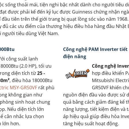
c sống thoải mái, tiện nghi bậc nhất dành cho người tiêu d
c đạt được phải kể đến kỷ lục được Guinness chứng nhận ng
 đầu tiên trên thế giới trang bị quạt lồng sóc vào năm 1968.
y đủ các ưu điểm của thương hiệu điều hòa hàng đầu Nhật 
i người tiêu dùng Việt Nam.
000Btu
Công nghệ PAM Inverter tiết
điện năng
Với công suất lạnh
18000Btu (2.0 HP), tối ưu
Công nghệ Inver
trong diện tích từ
25 -
hợp điều khiển 
30m²
, điều hòa 18000Btu
Mitsubishi Electr
ectric MSY-GR50VF
rất phù
GR50VF khiến ch
rong không gian như
nguồn điện đầu vào được sử 
 phòng sinh hoạt chung
quả bằng cách giảm đáng kể t
p. Nếu diện tích lớn
năng lượng, tiết kiệm điện và 
hể cân nhắc lựa chọn
áp hiệu quả giúp điều hòa Inv
h lớn hơn.
tăng hiệu suất hoạt động.