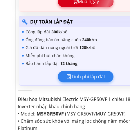
Mua ngay
DỰ TOÁN LẮP ĐẶT
Công lắp đặt
300k
/bộ
Ống đồng bảo ôn băng cuốn
240k
/m
Giá đỡ dàn nóng ngoài trời
120k
/bộ
Miễn phí hút chân không
Bảo hành lắp đặt
12 tháng
Tính phí lắp đặt
Điều hòa Mitsubishi Electric MSY-GR50VF 1 chiều 
Inverter nhập khẩu chính hãng
• Model:
MSYGR50VF
(MSY-GR50VF/MUY-GR50VF)
• Chăm sóc sức khỏe với màng lọc chống nấm mốc
Platinum