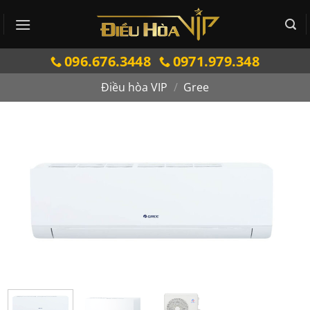
Bỏ
qua
nội
096.676.3448
0971.979.348
dung
Điều hòa VIP
/
Gree