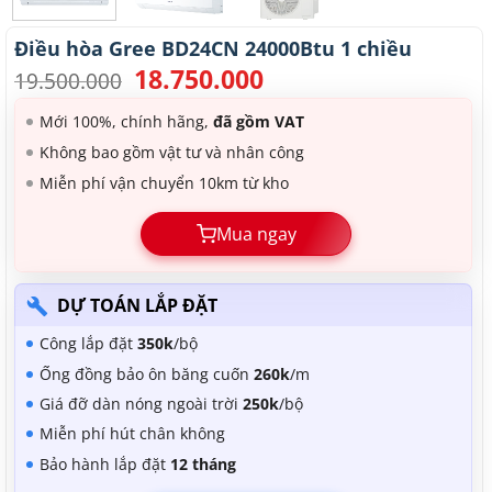
Điều hòa Gree BD24CN 24000Btu 1 chiều
18.750.000
Giá
Giá
19.500.000
gốc
hiện
là:
tại
Mới 100%, chính hãng,
đã gồm VAT
19.500.000.
là:
Không bao gồm vật tư và nhân công
18.750.000.
Miễn phí vận chuyển 10km từ kho
Mua ngay
DỰ TOÁN LẮP ĐẶT
Công lắp đặt
350k
/bộ
Ống đồng bảo ôn băng cuốn
260k
/m
Giá đỡ dàn nóng ngoài trời
250k
/bộ
Miễn phí hút chân không
Bảo hành lắp đặt
12 tháng