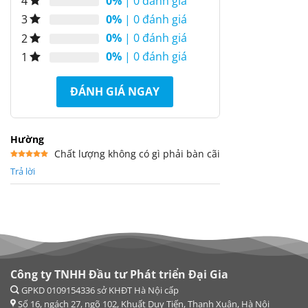
0%
| 0 đánh giá
4
0%
| 0 đánh giá
3
0%
| 0 đánh giá
2
0%
| 0 đánh giá
1
ĐÁNH GIÁ NGAY
Hường
Chất lượng không có gì phải bàn cãi
Được xếp
Trả lời
hạng
5
5
sao
Công ty TNHH Đầu tư Phát triển Đại Gia