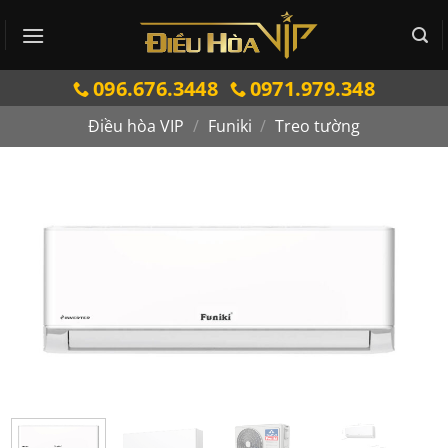
Bỏ
qua
nội
096.676.3448
0971.979.348
dung
Điều hòa VIP
/
Funiki
/
Treo tường