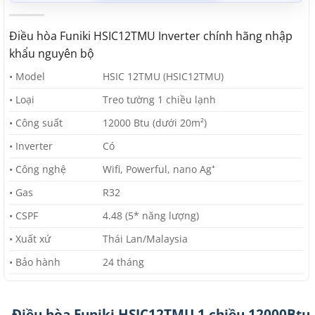
Điều hòa Funiki HSIC12TMU Inverter chính hãng nhập
khẩu nguyên bộ
• Model
HSIC 12TMU (HSIC12TMU)
• Loại
Treo tường 1 chiều lạnh
• Công suất
12000 Btu (dưới 20m²)
• Inverter
Có
• Công nghệ
Wifi, Powerful, nano Ag⁺
• Gas
R32
• CSPF
4.48 (5* năng lượng)
• Xuất xứ
Thái Lan/Malaysia
• Bảo hành
24 tháng
Điều hòa Funiki HSIC12TMU 1 chiều 12000Btu