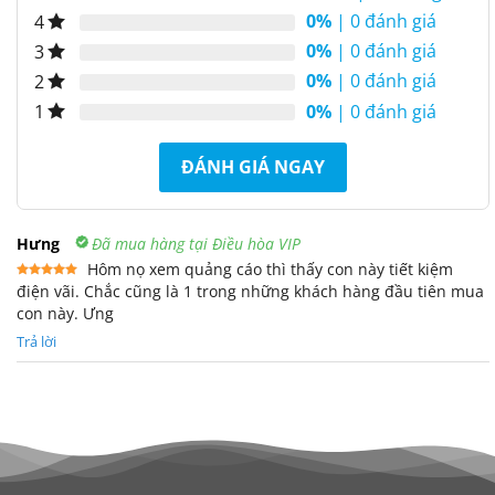
0%
| 0 đánh giá
4
0%
| 0 đánh giá
3
0%
| 0 đánh giá
2
0%
| 0 đánh giá
1
ĐÁNH GIÁ NGAY
Hưng
Đã mua hàng tại Điều hòa VIP
Hôm nọ xem quảng cáo thì thấy con này tiết kiệm
điện vãi. Chắc cũng là 1 trong những khách hàng đầu tiên mua
Được xếp
hạng
5
5
con này. Ưng
sao
Trả lời