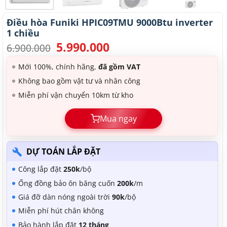
Điều hòa Funiki HPIC09TMU 9000Btu inverter
1 chiều
5.990.000
Giá
Giá
6.900.000
gốc
hiện
là:
tại
Mới 100%, chính hãng,
đã gồm VAT
6.900.000.
là:
Không bao gồm vật tư và nhân công
5.990.000.
Miễn phí vận chuyển 10km từ kho
Mua ngay
DỰ TOÁN LẮP ĐẶT
Công lắp đặt
250k
/bộ
Ống đồng bảo ôn băng cuốn
200k
/m
Giá đỡ dàn nóng ngoài trời
90k
/bộ
Miễn phí hút chân không
Bảo hành lắp đặt
12 tháng