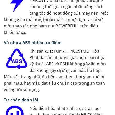
HPIC09TMU đạt đến nhiệt độ cài đặt ở
khoảng thời gian ngắn nhất bằng cách
tăng tốc độ hoạt động của máy nén. Một
không gian mát mẻ, thoải mái sẽ được tạo ra chỉ với
một thao tác nhẹ bấm nút POWERFULL trên điều
khiển từ xa.
Vỏ nhựa ABS nhiều ưu điểm
Khi sản xuất Funiki HPIC09TMU, Hòa
Phát đã cân nhắc và lựa chọn loại nhựa
kỹ thuật ABS và PSHI không gây ăn mòn
da, không gây dị ứng với mắt, hô hấp.
Màu sắc trang nhã, độ bền cao theo thời gian khó bị
phai màu, hạt màu đạt tiêu chuẩn cao trong an toàn
với người sử dụng.
Tự chẩn đoán lỗi
Nếu điều hòa phát sinh trục trặc, bo
mạch thông minh ở Funiki HPIC09TMU