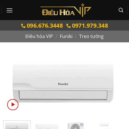
Bỏ
qua
nội
096.676.3448
0971.979.348
dung
Điều hòa VIP
/
Funiki
/
Treo tường