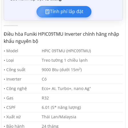
Tính phí lắp đặt
Điều hòa Funiki HPIC09TMU Inverter chính hãng nhập
khẩu nguyên bộ
• Model
HPIC 09TMU (HPIC09TMU)
• Loại
Treo tường 1 chiều lạnh
• Công suất
9000 Btu (dưới 15m²)
• Inverter
Có
• Công nghệ
Eco+ AI, Turbo+, nano Ag⁺
• Gas
R32
• CSPF
6.01 (5* năng lượng)
• Xuất xứ
Thái Lan/Malaysia
• Bảo hành
24 tháng