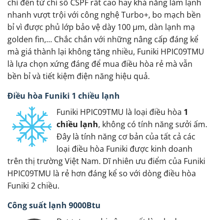
chỉ đến từ chỉ số CSPF rất cao hay khả năng làm lạnh
nhanh vượt trội với công nghệ Turbo+, bo mạch bền
bỉ vì được phủ lớp bảo vệ dày 100 µm, dàn lạnh mạ
golden fin,... Chắc chắn với những nâng cấp đáng kể
mà giá thành lại không tăng nhiều, Funiki HPIC09TMU
là lựa chọn xứng đáng để mua điều hòa rẻ mà vẫn
bền bỉ và tiết kiệm điện năng hiệu quả.
Điều hòa Funiki 1 chiều lạnh
Funiki HPIC09TMU là loại điều hòa
1
chiều lạnh
, không có tính năng sưởi ấm.
Đây là tính năng cơ bản của tất cả các
loại điều hòa Funiki được kinh doanh
trên thị trường Việt Nam. Dĩ nhiên ưu điểm của Funiki
HPIC09TMU là rẻ hơn đáng kể so với dòng điều hòa
Funiki 2 chiều.
Công suất lạnh 9000Btu