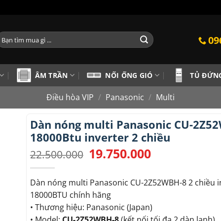
ìm
09
iếm:
ÂM TRẦN
NỐI ỐNG GIÓ
TỦ ĐỨN
Điều hòa VIP
/
Panasonic
/
Multi
Dàn nóng multi Panasonic CU-2Z5
18000Btu inverter 2 chiều
19.750.000
Giá
Giá
22.500.000
gốc
hiện
là:
tại
22.500.000.
là:
Dàn nóng multi Panasonic CU-2Z52WBH-8 2 chiều i
19.750.000.
18000BTU chính hãng
• Thương hiệu: Panasonic (Japan)
• Model:
CU-2Z52WBH-8
(kết nối tối đa 2 dàn lạnh)