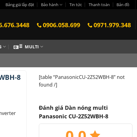
Bảng giá lắp đặt
Bảo hành
Tin tức
Thanh toán
Bản đồ
6.676.3448
0906.058.699
0971.979.348
G
MULTI
2WBH-8
[table “PanasonicCU-2Z52WBH-8” not
found /]
Đánh giá Dàn nóng multi
nverter
Panasonic CU-2Z52WBH-8
0.0