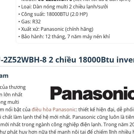
• Loại: Dàn nóng multi 2 chiều lạnh/sưởi
• Công suất: 18000BTU (2.0 HP)
• Gas: R32
• Xuất xứ: Panasonic (chính hãng)
• Bảo hành: 12 tháng, 7 năm máy nén khí
-2Z52WBH-8 2 chiều 18000Btu inve
Nam
 của thương
ần lớn nhất
óng multi
m nổi bật của
điều hòa Panasonic
: thiết kế hiện đại, dễ phố
ôi chất làm lạnh thế hệ mới nhất. Panasonic cũng luôn là ti
 mới nhất trong ngành công nghiệp điện lạnh. Trong năm 20
như phát huy hơn nữa thế mạnh nội tại để chiếm lĩnh nhiều 