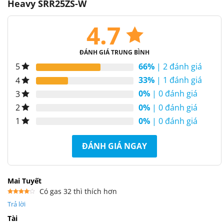
Heavy SRR25ZS-W
4.7
ĐÁNH GIÁ TRUNG BÌNH
66%
| 2 đánh giá
5
33%
| 1 đánh giá
4
0%
| 0 đánh giá
3
0%
| 0 đánh giá
2
0%
| 0 đánh giá
1
ĐÁNH GIÁ NGAY
Mai Tuyết
Có gas 32 thì thích hơn
Được
Trả lời
xếp
hạng
4
5 sao
Tài