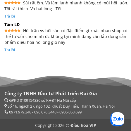
Sài rất êm. Và làm lạnh nhanh.không có mùi hôi luôn.
Tôi rất thích. Và hài lòng.. Tốt..
Được xếp
hạng
5
5
sao
Trả lời
Tâm LĐ
Hồi trần vs hồi sàn có đặc điểm gì khác nhau shop có
thể tư vấn cho mình đc không tại mình đang cần lắp dòng sản
Được xếp
hạng
5
5
phẩm điều hòa nối ống gió này
sao
Trả lời
Công ty TNHH Đầu tư Phát triển Đại Gia
Copyright 2026 ©
Điều hòa VIP