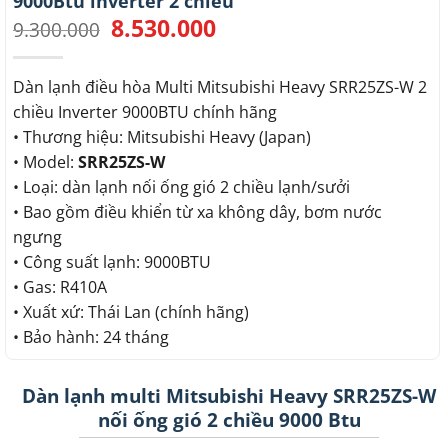
9000Btu inverter 2 chiều
8.530.000
Giá
Giá
9.300.000
gốc
hiện
là:
tại
9.300.000.
là:
Dàn lạnh điều hòa Multi Mitsubishi Heavy SRR25ZS-W 2
8.530.000.
chiều Inverter 9000BTU chính hãng
• Thương hiệu: Mitsubishi Heavy (Japan)
• Model:
SRR25ZS-W
• Loại: dàn lạnh nối ống gió 2 chiều lạnh/sưởi
• Bao gồm điều khiển từ xa không dây, bơm nước
ngưng
• Công suất lạnh: 9000BTU
• Gas: R410A
• Xuất xứ: Thái Lan (chính hãng)
• Bảo hành: 24 tháng
Dàn lạnh multi Mitsubishi Heavy SRR25ZS-W
nối ống gió 2 chiều 9000 Btu