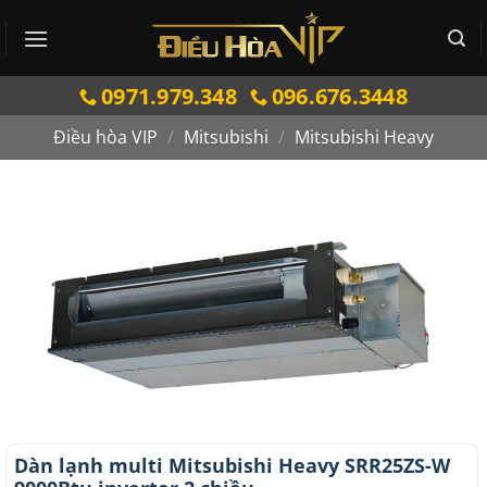
Bỏ
qua
nội
0971.979.348
096.676.3448
dung
Điều hòa VIP
/
Mitsubishi
/
Mitsubishi Heavy
Dàn lạnh multi Mitsubishi Heavy SRR25ZS-W