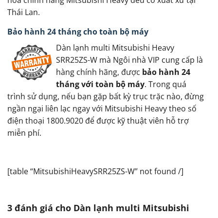
hòa chính hãng Mitsubishi Heavy đều có xuất xứ tại
Thái Lan.
Bảo hành 24 tháng cho toàn bộ máy
Dàn lạnh multi Mitsubishi Heavy
SRR25ZS-W mà Ngôi nhà VIP cung cấp là
hàng chính hãng, được
bảo hành 24
tháng với toàn bộ máy
. Trong quá
trình sử dụng, nếu bạn gặp bất kỳ trục trặc nào, đừng
ngần ngại liên lạc ngay với Mitsubishi Heavy theo số
điện thoại 1800.9020 để được kỹ thuật viên hỗ trợ
miễn phí.
[table “MitsubishiHeavySRR25ZS-W” not found /]
3 đánh giá cho
Dàn lạnh multi Mitsubishi