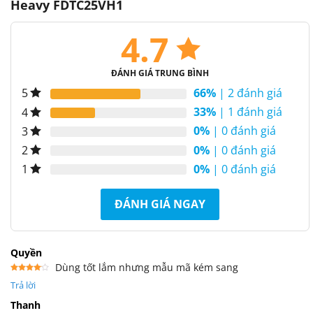
Heavy FDTC25VH1
4.7
ĐÁNH GIÁ TRUNG BÌNH
66%
| 2 đánh giá
5
33%
| 1 đánh giá
4
0%
| 0 đánh giá
3
0%
| 0 đánh giá
2
0%
| 0 đánh giá
1
ĐÁNH GIÁ NGAY
Quyền
Dùng tốt lắm nhưng mẫu mã kém sang
Được
Trả lời
xếp
hạng
4
5 sao
Thanh