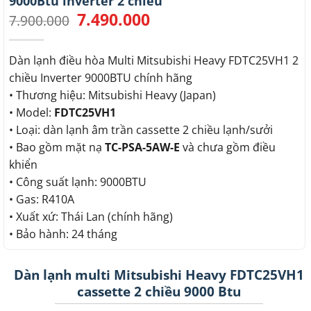
9000Btu inverter 2 chiều
7.490.000
Giá
Giá
7.900.000
gốc
hiện
là:
tại
7.900.000.
là:
Dàn lạnh điều hòa Multi Mitsubishi Heavy FDTC25VH1 2
7.490.000.
chiều Inverter 9000BTU chính hãng
• Thương hiệu: Mitsubishi Heavy (Japan)
• Model:
FDTC25VH1
• Loại: dàn lạnh âm trần cassette 2 chiều lạnh/sưởi
• Bao gồm mặt nạ
TC-PSA-5AW-E
và chưa gồm điều
khiển
• Công suất lạnh: 9000BTU
• Gas: R410A
• Xuất xứ: Thái Lan (chính hãng)
• Bảo hành: 24 tháng
Dàn lạnh multi Mitsubishi Heavy FDTC25VH1
cassette 2 chiều 9000 Btu