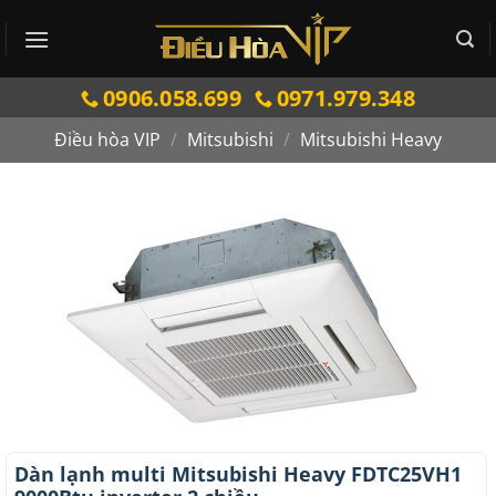
Bỏ
qua
nội
0906.058.699
0971.979.348
dung
Điều hòa VIP
/
Mitsubishi
/
Mitsubishi Heavy
Dàn lạnh multi Mitsubishi Heavy FDTC25VH1