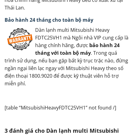
hòa chính hãng Mitsubishi Heavy đều có xuất xứ tại
Thái Lan.
Bảo hành 24 tháng cho toàn bộ máy
Dàn lạnh multi Mitsubishi Heavy
FDTC25VH1 mà Ngôi nhà VIP cung cấp là
hàng chính hãng, được
bảo hành 24
tháng với toàn bộ máy
. Trong quá
trình sử dụng, nếu bạn gặp bất kỳ trục trặc nào, đừng
ngần ngại liên lạc ngay với Mitsubishi Heavy theo số
điện thoại 1800.9020 để được kỹ thuật viên hỗ trợ
miễn phí.
[table “MitsubishiHeavyFDTC25VH1” not found /]
3 đánh giá cho
Dàn lạnh multi Mitsubishi