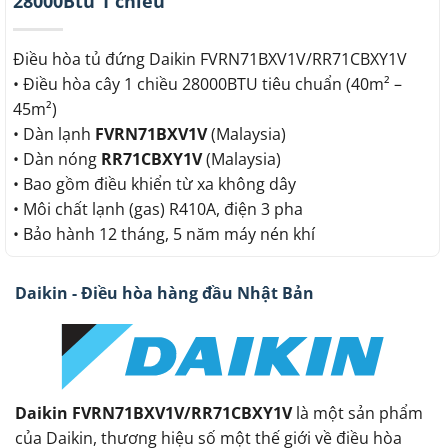
28000Btu 1 chiều
Điều hòa tủ đứng Daikin FVRN71BXV1V/RR71CBXY1V
• Điều hòa cây 1 chiều 28000BTU tiêu chuẩn (40m² –
45m²)
• Dàn lạnh
FVRN71BXV1V
(Malaysia)
• Dàn nóng
RR71CBXY1V
(Malaysia)
• Bao gồm điều khiển từ xa không dây
• Môi chất lạnh (gas) R410A, điện 3 pha
• Bảo hành 12 tháng, 5 năm máy nén khí
Daikin - Điều hòa hàng đầu Nhật Bản
Daikin FVRN71BXV1V/RR71CBXY1V
là một sản phẩm
của Daikin, thương hiệu số một thế giới về điều hòa