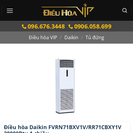
Bỏ
qua
nội
096.676.3448
0906.058.699
dung
Điều hòa VIP
/
Daikin
/
Tủ đứng
Điều hòa Daikin FVRN71BXV1V/RR71CBXY1V