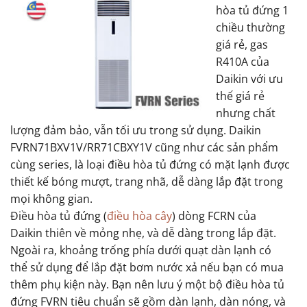
hòa tủ đứng 1
chiều thường
giá rẻ, gas
R410A của
Daikin với ưu
thế giá rẻ
nhưng chất
lượng đảm bảo, vẫn tối ưu trong sử dụng. Daikin
FVRN71BXV1V/RR71CBXY1V cũng như các sản phẩm
cùng series, là loại điều hòa tủ đứng có mặt lạnh được
thiết kế bóng mượt, trang nhã, dễ dàng lắp đặt trong
mọi không gian.
Điều hòa tủ đứng (
điều hòa cây
) dòng FCRN của
Daikin thiên về mỏng nhẹ, và dễ dàng trong lắp đặt.
Ngoài ra, khoảng trống phía dưới quạt dàn lạnh có
thể sử dụng để lắp đặt bơm nước xả nếu bạn có mua
thêm phụ kiện này. Bạn nên lưu ý một bộ điều hòa tủ
đứng FVRN tiêu chuẩn sẽ gồm dàn lạnh, dàn nóng, và