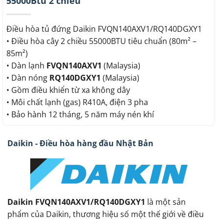
55000Btu 2 chiều
Điều hòa tủ đứng Daikin FVQN140AXV1/RQ140DGXY1
• Điều hòa cây 2 chiều 55000BTU tiêu chuẩn (80m² –
85m²)
• Dàn lạnh
FVQN140AXV1
(Malaysia)
• Dàn nóng
RQ140DGXY1
(Malaysia)
• Gồm điều khiển từ xa không dây
• Môi chất lạnh (gas) R410A, điện 3 pha
• Bảo hành 12 tháng, 5 năm máy nén khí
Daikin - Điều hòa hàng đầu Nhật Bản
Daikin FVQN140AXV1/RQ140DGXY1
là một sản
phẩm của Daikin, thương hiệu số một thế giới về điều