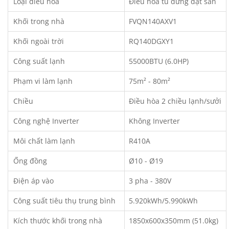
Loại điều hòa
Điều hòa tủ đứng đặt sàn
Khối trong nhà
FVQN140AXV1
Khối ngoài trời
RQ140DGXY1
Công suất lạnh
55000BTU (6.0HP)
Phạm vi làm lạnh
75m² - 80m²
Chiều
Điều hòa 2 chiều lạnh/sưởi
Công nghệ Inverter
Không Inverter
Môi chất làm lạnh
R410A
Ống đồng
Ø10 - Ø19
Điện áp vào
3 pha - 380V
Công suất tiêu thụ trung bình
5.920kWh/5.990kWh
Kích thước khối trong nhà
1850x600x350mm (51.0kg)