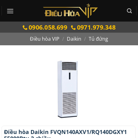
Bỏ
qua
nội
0906.058.699
0971.979.348
dung
Điều hòa VIP
/
Daikin
/
Tủ đứng
Điều hòa Daikin FVQN140AXV1/RQ140DGXY1