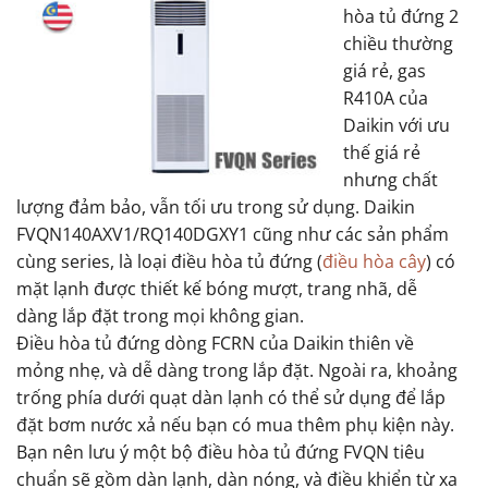
hòa tủ đứng 2
chiều thường
giá rẻ, gas
R410A của
Daikin với ưu
thế giá rẻ
nhưng chất
lượng đảm bảo, vẫn tối ưu trong sử dụng. Daikin
FVQN140AXV1/RQ140DGXY1 cũng như các sản phẩm
cùng series, là loại điều hòa tủ đứng (
điều hòa cây
) có
mặt lạnh được thiết kế bóng mượt, trang nhã, dễ
dàng lắp đặt trong mọi không gian.
Điều hòa tủ đứng dòng FCRN của Daikin thiên về
mỏng nhẹ, và dễ dàng trong lắp đặt. Ngoài ra, khoảng
trống phía dưới quạt dàn lạnh có thể sử dụng để lắp
đặt bơm nước xả nếu bạn có mua thêm phụ kiện này.
Bạn nên lưu ý một bộ điều hòa tủ đứng FVQN tiêu
chuẩn sẽ gồm dàn lạnh, dàn nóng, và điều khiển từ xa