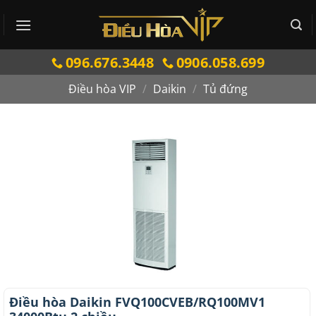
Bỏ
qua
nội
096.676.3448
0906.058.699
dung
Điều hòa VIP
/
Daikin
/
Tủ đứng
Điều hòa Daikin FVQ100CVEB/RQ100MV1