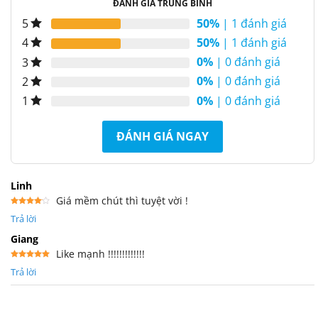
ĐÁNH GIÁ TRUNG BÌNH
50%
| 1 đánh giá
5
50%
| 1 đánh giá
4
0%
| 0 đánh giá
3
0%
| 0 đánh giá
2
0%
| 0 đánh giá
1
ĐÁNH GIÁ NGAY
Linh
Giá mềm chút thì tuyệt vời !
Được
Trả lời
xếp
hạng
4
5 sao
Giang
Like mạnh !!!!!!!!!!!!!
Được xếp
Trả lời
hạng
5
5
sao