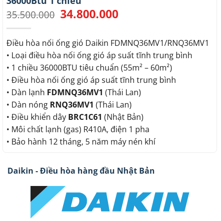
36000Btu 1 chiều
34.800.000
Giá
Giá
35.500.000
gốc
hiện
là:
tại
35.500.000.
là:
Điều hòa nối ống gió Daikin FDMNQ36MV1/RNQ36MV1
34.800.000.
• Loại điều hòa nối ống gió áp suất tĩnh trung bình
• 1 chiều 36000BTU tiêu chuẩn (55m² – 60m²)
• Điều hòa nối ống gió áp suất tĩnh trung bình
• Dàn lạnh
FDMNQ36MV1
(Thái Lan)
• Dàn nóng
RNQ36MV1
(Thái Lan)
• Điều khiển dây
BRC1C61
(Nhật Bản)
• Môi chất lạnh (gas) R410A, điện 1 pha
• Bảo hành 12 tháng, 5 năm máy nén khí
Daikin - Điều hòa hàng đầu Nhật Bản