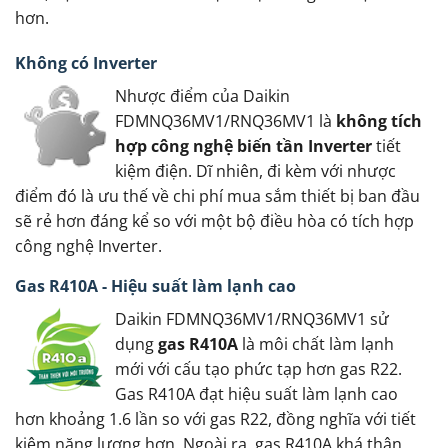
hơn.
Không có Inverter
Nhược điểm của Daikin
FDMNQ36MV1/RNQ36MV1 là
không tích
hợp công nghệ biến tần Inverter
tiết
kiệm điện. Dĩ nhiên, đi kèm với nhược
điểm đó là ưu thế về chi phí mua sắm thiết bị ban đầu
sẽ rẻ hơn đáng kể so với một bộ điều hòa có tích hợp
công nghệ Inverter.
Gas R410A - Hiệu suất làm lạnh cao
Daikin FDMNQ36MV1/RNQ36MV1 sử
dụng
gas R410A
là môi chất làm lạnh
mới với cấu tạo phức tạp hơn gas R22.
Gas R410A đạt hiệu suất làm lạnh cao
hơn khoảng 1.6 lần so với gas R22, đồng nghĩa với tiết
kiệm năng lượng hơn. Ngoài ra, gas R410A khá thân