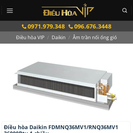
Bỏ
qua
nội
0971.979.348
096.676.3448
dung
Điều hòa VIP
/
Daikin
/
Âm trần nối ống gió
Điều hòa Daikin FDMNQ36MV1/RNQ36MV1