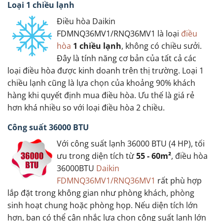
Loại 1 chiều lạnh
Điều hòa Daikin
FDMNQ36MV1/RNQ36MV1 là loại
điều
hòa
1 chiều lạnh
, không có chiều sưởi.
Đây là tính năng cơ bản của tất cả các
loại điều hòa được kinh doanh trên thị trường. Loại 1
chiều lạnh cũng là lựa chọn của khoảng 90% khách
hàng khi quyết định mua điều hòa. Ưu thế là giá rẻ
hơn khá nhiều so với loại điều hòa 2 chiều.
Công suất 36000 BTU
Với công suất lạnh 36000 BTU (4 HP), tối
ưu trong diện tích từ
55 - 60m²
, điều hòa
36000BTU
Daikin
FDMNQ36MV1/RNQ36MV1
rất phù hợp
lắp đặt trong không gian như phòng khách, phòng
sinh hoạt chung hoặc phòng họp. Nếu diện tích lớn
hơn, bạn có thể cân nhắc lựa chọn công suất lạnh lớn