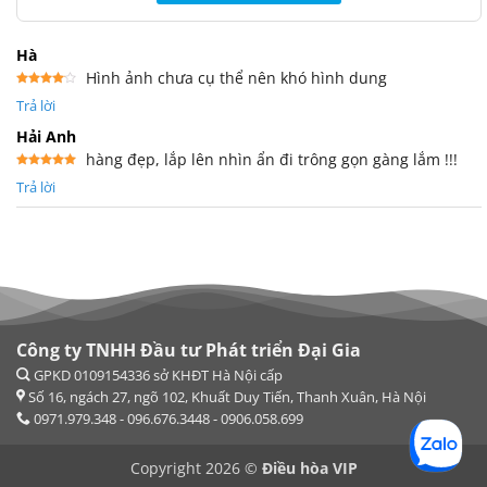
Hà
Hình ảnh chưa cụ thể nên khó hình dung
Được
Trả lời
xếp
hạng
4
5 sao
Hải Anh
hàng đẹp, lắp lên nhìn ẩn đi trông gọn gàng lắm !!!
Được xếp
Trả lời
hạng
5
5
sao
Công ty TNHH Đầu tư Phát triển Đại Gia
Copyright 2026 ©
Điều hòa VIP