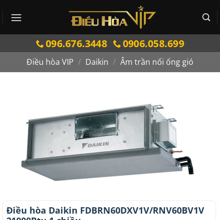
Bỏ
qua
nội
096.676.3448
0906.058.699
dung
Điều hòa VIP
/
Daikin
/
Âm trần nối ống gió
Điều hòa Daikin FDBRN60DXV1V/RNV60BV1V