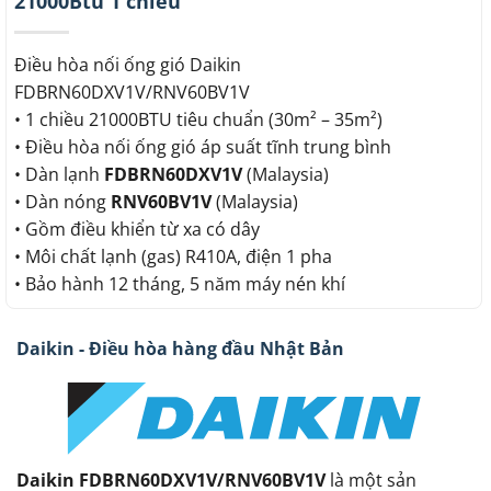
21000Btu 1 chiều
Điều hòa nối ống gió Daikin
FDBRN60DXV1V/RNV60BV1V
• 1 chiều 21000BTU tiêu chuẩn (30m² – 35m²)
• Điều hòa nối ống gió áp suất tĩnh trung bình
• Dàn lạnh
FDBRN60DXV1V
(Malaysia)
• Dàn nóng
RNV60BV1V
(Malaysia)
• Gồm điều khiển từ xa có dây
• Môi chất lạnh (gas) R410A, điện 1 pha
• Bảo hành 12 tháng, 5 năm máy nén khí
Daikin - Điều hòa hàng đầu Nhật Bản
Daikin FDBRN60DXV1V/RNV60BV1V
là một sản