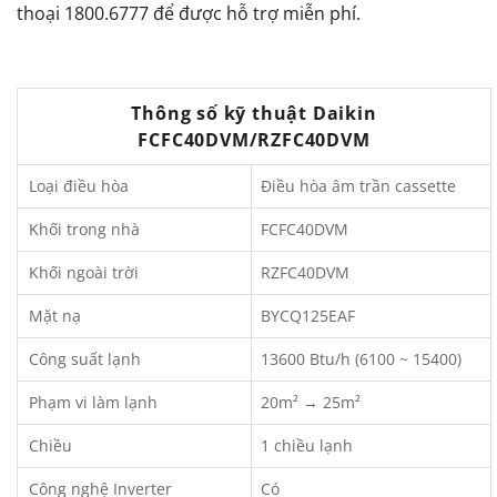
thoại 1800.6777 để được hỗ trợ miễn phí.
Thông số kỹ thuật Daikin
FCFC40DVM/RZFC40DVM
Loại điều hòa
Điều hòa âm trần cassette
Khối trong nhà
FCFC40DVM
Khối ngoài trời
RZFC40DVM
Mặt nạ
BYCQ125EAF
Công suất lạnh
13600 Btu/h (6100 ~ 15400)
Phạm vi làm lạnh
20m² → 25m²
Chiều
1 chiều lạnh
Công nghệ Inverter
Có