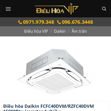
Bỏ
qua
nội
0971.979.348
096.676.3448
dung
Điều hòa VIP
/
Daikin
/
Âm trần
Điều hòa Daikin FCFC40DVM/RZFC40DVM