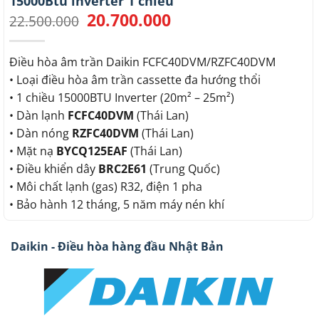
15000Btu inverter 1 chiều
20.700.000
Giá
Giá
22.500.000
gốc
hiện
là:
tại
22.500.000.
là:
Điều hòa âm trần Daikin FCFC40DVM/RZFC40DVM
20.700.000.
• Loại điều hòa âm trần cassette đa hướng thổi
• 1 chiều 15000BTU Inverter (20m² – 25m²)
• Dàn lạnh
FCFC40DVM
(Thái Lan)
• Dàn nóng
RZFC40DVM
(Thái Lan)
• Mặt nạ
BYCQ125EAF
(Thái Lan)
• Điều khiển dây
BRC2E61
(Trung Quốc)
• Môi chất lạnh (gas) R32, điện 1 pha
• Bảo hành 12 tháng, 5 năm máy nén khí
Daikin - Điều hòa hàng đầu Nhật Bản