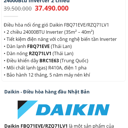
24000Btu inverter 2 chiều
37.490.000
Giá
Giá
39.500.000
gốc
hiện
là:
tại
39.500.000.
là:
Điều hòa nối ống gió Daikin FBQ71EVE/RZQ71LV1
37.490.000.
• 2 chiều 24000BTU Inverter (35m² – 40m²)
• Tiết kiệm điện năng với công nghệ biến tần Inverter
• Dàn lạnh
FBQ71EVE
(Thái Lan)
• Dàn nóng
RZQ71LV1
(Thái Lan)
• Điều khiển dây
BRC1E63
(Trung Quốc)
• Môi chất lạnh (gas) R410A, điện 1 pha
• Bảo hành 12 tháng, 5 năm máy nén khí
Daikin - Điều hòa hàng đầu Nhật Bản
Daikin FBQ71EVE/RZQ71LV1
là một sản phẩm của