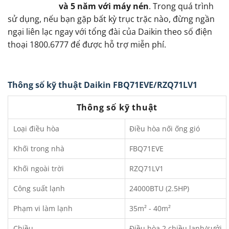
và 5 năm với máy nén
. Trong quá trình
sử dụng, nếu bạn gặp bất kỳ trục trặc nào, đừng ngần
ngại liên lạc ngay với tổng đài của Daikin theo số điện
thoại 1800.6777 để được hỗ trợ miễn phí.
Thông số kỹ thuật Daikin FBQ71EVE/RZQ71LV1
Thông số kỹ thuật
Loại điều hòa
Điều hòa nối ống gió
Khối trong nhà
FBQ71EVE
Khối ngoài trời
RZQ71LV1
Công suất lạnh
24000BTU (2.5HP)
Phạm vi làm lạnh
35m² - 40m²
Chiều
Điều hòa 2 chiều lạnh/sưởi