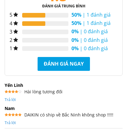
ĐÁNH GIÁ TRUNG BÌNH
50%
| 1 đánh giá
5
50%
| 1 đánh giá
4
0%
| 0 đánh giá
3
0%
| 0 đánh giá
2
0%
| 0 đánh giá
1
ĐÁNH GIÁ NGAY
Yến Linh
Hài lòng tương đối
Được
Trả lời
xếp
hạng
4
5 sao
Nam
DAIKIN có ship về Bắc Ninh không shop !!!!!
Được xếp
Trả lời
hạng
5
5
sao