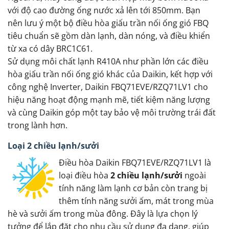
với độ cao đường ống nước xả lên tới 850mm. Bạn
nên lưu ý một bộ điều hòa giấu trần nối ống gió FBQ
tiêu chuẩn sẽ gồm dàn lạnh, dàn nóng, và điều khiển
từ xa có dây BRC1C61.
Sử dụng môi chất lạnh R410A như phần lớn các điều
hòa giấu trần nối ống gió khác của Daikin, kết hợp với
công nghệ Inverter, Daikin FBQ71EVE/RZQ71LV1 cho
hiệu năng hoạt động mạnh mẽ, tiết kiệm năng lượng
và cùng Daikin góp một tay bảo vệ môi trường trái đất
trong lành hơn.
Loại 2 chiều lạnh/sưởi
Điều hòa Daikin FBQ71EVE/RZQ71LV1 là
loại điều hòa
2 chiều lạnh/sưởi
ngoài
tính năng làm lạnh cơ bản còn trang bị
thêm tính năng sưởi ấm, mát trong mùa
hè và sưởi ấm trong mùa đông. Đây là lựa chọn lý
tưởng để lắp đặt cho nhu cầu sử dụng đa dạng, giúp