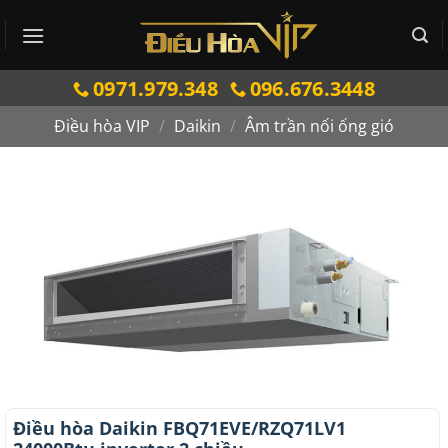
Bỏ
qua
nội
0971.979.348
096.676.3448
dung
Điều hòa VIP
/
Daikin
/
Âm trần nối ống gió
Điều hòa Daikin FBQ71EVE/RZQ71LV1