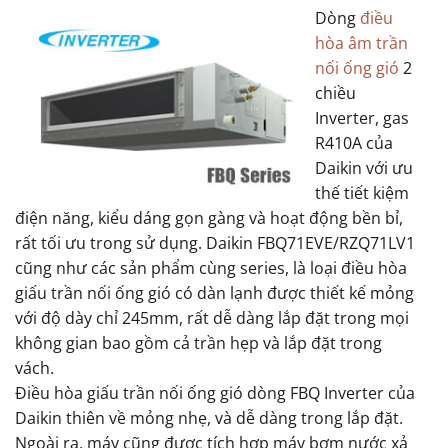
Dòng
điều
hòa âm trần
nối ống gió
2
chiều
Inverter, gas
R410A của
Daikin với ưu
thế tiết kiệm
điện năng, kiểu dáng gọn gàng và hoạt động bền bỉ,
rất tối ưu trong sử dụng. Daikin FBQ71EVE/RZQ71LV1
cũng như các sản phẩm cùng series, là loại điều hòa
giấu trần nối ống gió có dàn lạnh được thiết kế mỏng
với độ dày chỉ 245mm, rất dễ dàng lắp đặt trong mọi
không gian bao gồm cả trần hẹp và lắp đặt trong
vách.
Điều hòa giấu trần nối ống gió dòng FBQ Inverter của
Daikin thiên về mỏng nhẹ, và dễ dàng trong lắp đặt.
Ngoài ra, máy cũng được tích hợp máy bơm nước xả