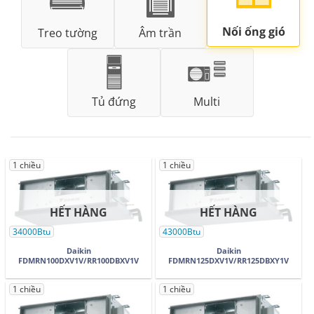
Nối ống gió
Treo tường
Âm trần
Tủ đứng
Multi
1 chiều
1 chiều
HẾT HÀNG
HẾT HÀNG
34000Btu
43000Btu
Daikin
Daikin
FDMRN100DXV1V/RR100DBXV1V
FDMRN125DXV1V/RR125DBXY1V
1 chiều
1 chiều