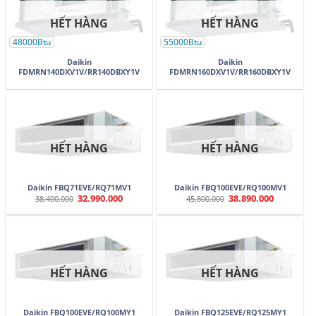
HẾT HÀNG
HẾT HÀNG
48000Btu
55000Btu
Daikin
Daikin
FDMRN140DXV1V/RR140DBXY1V
FDMRN160DXV1V/RR160DBXY1V
HẾT HÀNG
HẾT HÀNG
Daikin FBQ71EVE/RQ71MV1
Daikin FBQ100EVE/RQ100MV1
32.990.000
38.890.000
Giá
Giá
Giá
Giá
38.400.000
45.800.000
gốc
hiện
gốc
hiện
là:
tại
là:
tại
38.400.000.
là:
45.800.000.
là:
32.990.000.
38.890.000.
HẾT HÀNG
HẾT HÀNG
Daikin FBQ100EVE/RQ100MY1
Daikin FBQ125EVE/RQ125MY1