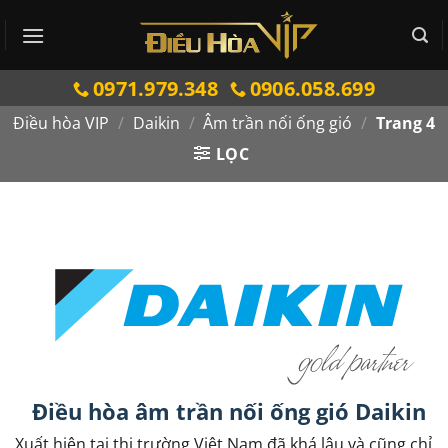
Bỏ
qua
nội
0971.979.348
0906.058.699
dung
Điều hòa VIP
/
Daikin
/
Âm trần nối ống gió
/
Trang 4
LỌC
Điều hòa âm trần nối ống gió Daikin
Xuất hiện tại thị trường Việt Nam đã khá lâu và cũng chỉ