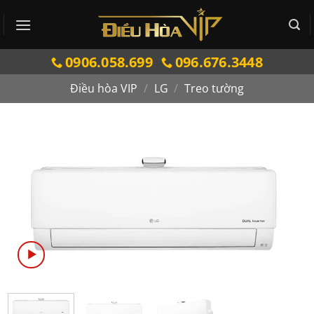
Bỏ
qua
nội
0906.058.699
096.676.3448
dung
Điều hòa VIP
/
LG
/
Treo tường