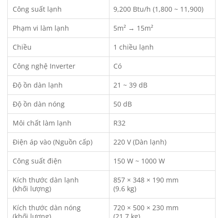
Công suất lạnh
9,200 Btu/h (1,800 ~ 11,900)
Phạm vi làm lạnh
5m² → 15m²
Chiều
1 chiều lạnh
Công nghệ Inverter
Có
Độ ồn dàn lạnh
21 ~ 39 dB
Độ ồn dàn nóng
50 dB
Môi chất làm lạnh
R32
Điện áp vào (Nguồn cấp)
220 V (Dàn lạnh)
Công suất điện
150 W ~ 1000 W
Kích thước dàn lạnh
857 × 348 × 190 mm
(khối lượng)
(9.6 kg)
Kích thước dàn nóng
720 × 500 × 230 mm
(khối lượng)
(21.7 kg)