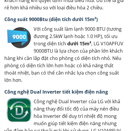
khách hàng khi quyết định mua điều hòa. Ưu thế là giá
rẻ hơn khá nhiều so với loại điều hòa 2 chiều.
Công suất 9000Btu (diện tích dưới 15m²)
Với công suất làm lạnh 9000 BTU (tương
đương 2.5kW lạnh hoặc 1.0 HP), tối ưu
trong diện tích
dưới 15m²
, LG V10APFUV
9000BTU là lựa chọn của phần lớn khách
hàng khi cần lắp đặt cho phòng có diện tích nhỏ. Nếu
phòng có diện tích lớn hơn hoặc có khả năng thất
thoát nhiệt, bạn có thể cân nhắc lựa chọn công suất
lớn hơn.
Công nghệ Dual Inverter tiết kiệm điện năng
Công nghệ Dual Inverter của LG với khả
năng thay đổi tốc độ của máy nén điều
hòa Inverter để duy trì nhiệt độ mong
muốn giúp tiết kiệm điện năng nhưng
vẫn đảm bảo sự thoải mái khi sử dụng. LG V10APFUV