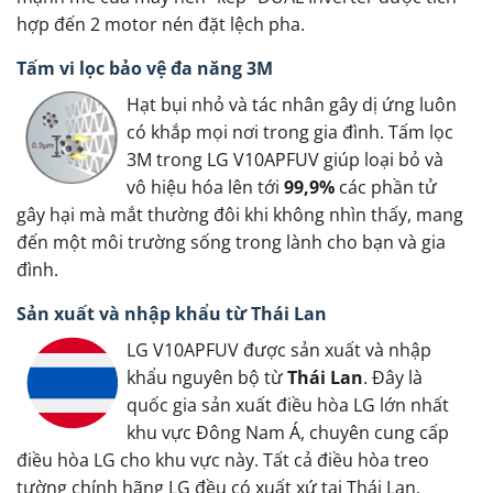
hợp đến 2 motor nén đặt lệch pha.
Tấm vi lọc bảo vệ đa năng 3M
Hạt bụi nhỏ và tác nhân gây dị ứng luôn
có khắp mọi nơi trong gia đình. Tấm lọc
3M trong LG V10APFUV giúp loại bỏ và
vô hiệu hóa lên tới
99,9%
các phần tử
gây hại mà mắt thường đôi khi không nhìn thấy, mang
đến một môi trường sống trong lành cho bạn và gia
đình.
Sản xuất và nhập khẩu từ Thái Lan
LG V10APFUV được sản xuất và nhập
khẩu nguyên bộ từ
Thái Lan
. Đây là
quốc gia sản xuất điều hòa LG lớn nhất
khu vực Đông Nam Á, chuyên cung cấp
điều hòa LG cho khu vực này. Tất cả điều hòa treo
tường chính hãng LG đều có xuất xứ tại Thái Lan.